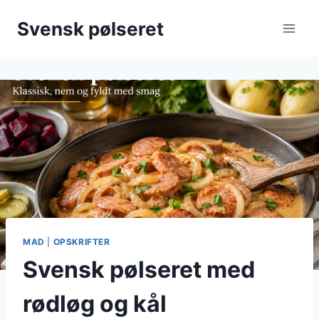
Fortsæt
Svensk pølseret
til
indhold
MAD
|
OPSKRIFTER
Svensk pølseret med
rødløg og kål