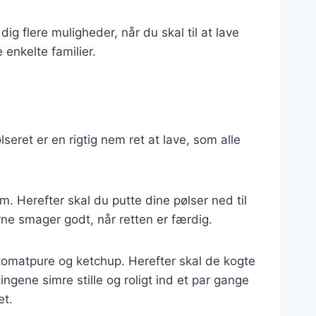
ig flere muligheder, når du skal til at lave
 enkelte familier.
seret er en rigtig nem ret at lave, som alle
. Herefter skal du putte dine pølser ned til
erne smager godt, når retten er færdig.
n tomatpure og ketchup. Herefter skal de kogte
ngene simre stille og roligt ind et par gange
et.