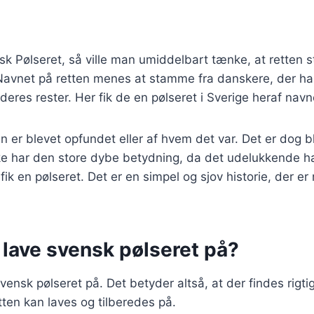
k Pølseret, så ville man umiddelbart tænke, at retten s
. Navnet på retten menes at stamme fra danskere, der har
 deres rester. Her fik de en pølseret i Sverige heraf nav
ten er blevet opfundet eller af hvem det var. Det er dog 
r ikke har den store dybe betydning, da det udelukkende 
 fik en pølseret. Det er en simpel og sjov historie, der e
t lave svensk pølseret på?
vensk pølseret på. Det betyder altså, at der findes rigti
ten kan laves og tilberedes på.