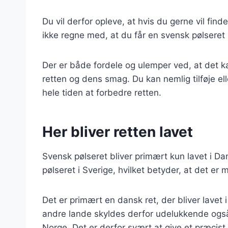
Du vil derfor opleve, at hvis du gerne vil fin
ikke regne med, at du får en svensk pølseret 
Der er både fordele og ulemper ved, at det kan
retten og dens smag. Du kan nemlig tilføje elle
hele tiden at forbedre retten.
Her bliver retten lavet
Svensk pølseret bliver primært kun lavet i Dan
pølseret i Sverige, hvilket betyder, at det er 
Det er primært en dansk ret, der bliver lavet
andre lande skyldes derfor udelukkende også,
Norge. Det er derfor svært at give et præcis