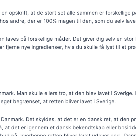
de en opskrift, at de stort set alle sammen er forskellig
hos andre, der er 100% magen til den, som du selv laver 
 laves på forskellige måder. Det giver dig selv en stor 
r fjerne nye ingredienser, hvis du skulle få lyst til at pr
mark. Man skulle ellers tro, at den blev lavet i Sverige.
meget begrænset, at retten bliver lavet i Sverige.
 i Danmark. Det skyldes, at det er en dansk ret, at den 
 at det er igennem et dansk bekendtskab eller bosidden
t bud på, hvorhenne retten bliver lavet udover end i Da