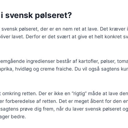
 i svensk pølseret?
i svensk pølseret, der er en nem ret at lave. Det kræver
iver lavet. Derfor er det svært at give et helt konkret s
emgående ingredienser består af kartofler, pølser, toma
 paprika, hvidløg og creme fraiche. Du vil også sagtens k
omkring retten. Der er ikke en “rigtig” måde at lave den 
ler forberedelse af retten. Det er meget åbent for den en
agtens prøve dig frem, når du laver svensk pølseret og 
mager bedre.