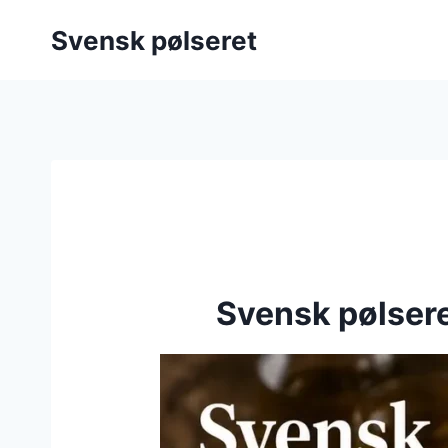
Fortsæt
Svensk pølseret
til
indhold
Svensk pølsere