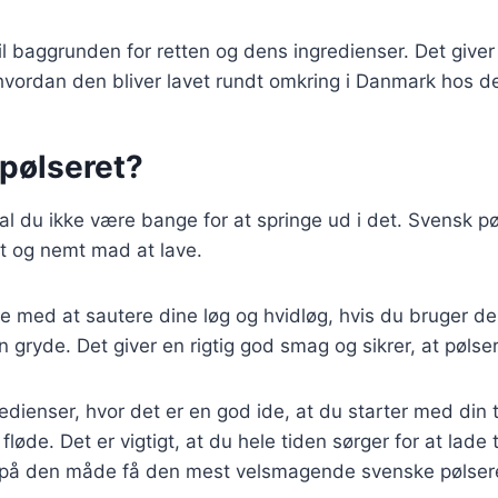
l baggrunden for retten og dens ingredienser. Det giver d
 hvordan den bliver lavet rundt omkring i Danmark hos de
pølseret?
kal du ikke være bange for at springe ud i det. Svensk pøl
nyt og nemt mad at lave.
te med at sautere dine løg og hvidløg, hvis du bruger dem
 gryde. Det giver en rigtig god smag og sikrer, at pøls
ngredienser, hvor det er en god ide, at du starter med di
e. Det er vigtigt, at du hele tiden sørger for at lade ti
l på den måde få den mest velsmagende svenske pølser