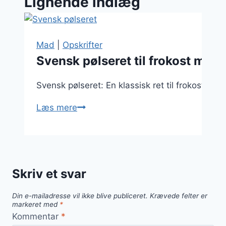
Lignende indlæg
Mad
|
Opskrifter
Svensk pølseret til frokost med
Svensk pølseret: En klassisk ret til frokost Sv
Svensk
Læs mere
pølseret
til
frokost
med
Skriv et svar
flødesauce
Din e-mailadresse vil ikke blive publiceret.
Krævede felter er
markeret med
*
Kommentar
*