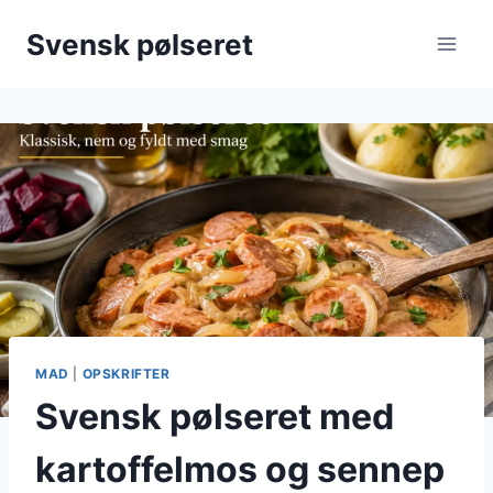
Fortsæt
Svensk pølseret
til
indhold
MAD
|
OPSKRIFTER
Svensk pølseret med
kartoffelmos og sennep