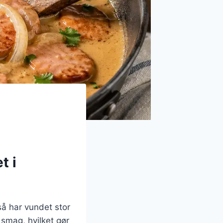
t i
så har vundet stor
 smag, hvilket gør