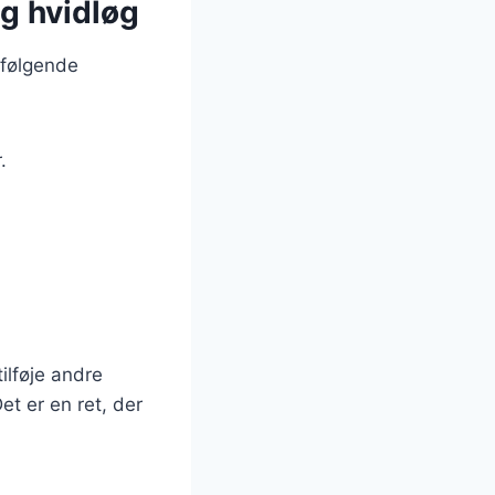
og hvidløg
 følgende
.
ilføje andre
et er en ret, der