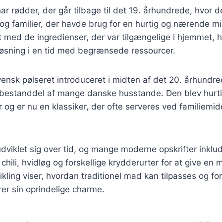
ar rødder, der går tilbage til det 19. århundrede, hvor 
og familier, der havde brug for en hurtig og nærende m
dt med de ingredienser, der var tilgængelige i hjemmet, h
løsning i en tid med begrænsede ressourcer.
ensk pølseret introduceret i midten af det 20. århundr
 bestanddel af mange danske husstande. Den blev hurti
og er nu en klassiker, der ofte serveres ved familiemid
dviklet sig over tid, og mange moderne opskrifter inklu
chili, hvidløg og forskellige krydderurter for at give en
ling viser, hvordan traditionel mad kan tilpasses og fo
er sin oprindelige charme.