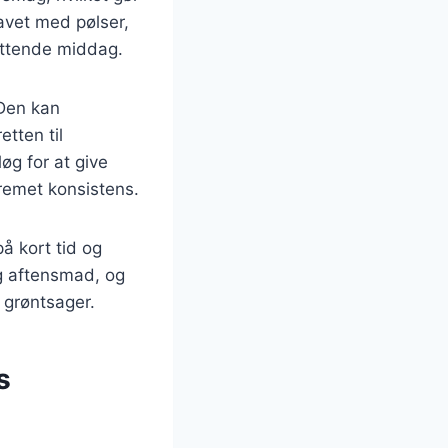
lavet med pølser,
mættende middag.
 Den kan
etten til
øg for at give
cremet konsistens.
å kort tid og
og aftensmad, og
 grøntsager.
s