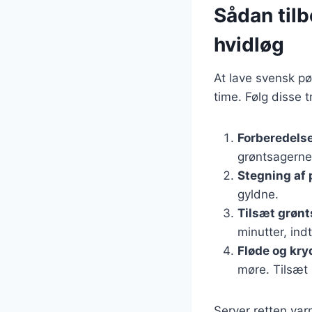
Sådan tilb
hvidløg
At lave svensk pø
time. Følg disse 
Forberedelse
grøntsagerne.
Stegning af 
gyldne.
Tilsæt grøn
minutter, ind
Fløde og kry
møre. Tilsæt 
Server retten var