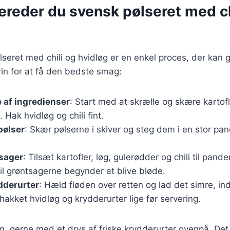
ereder du svensk pølseret med ch
lseret med chili og hvidløg er en enkel proces, der kan
trin for at få den bedste smag:
 af ingredienser
: Start med at skrælle og skære kartof
 Hak hvidløg og chili fint.
pølser
: Skær pølserne i skiver og steg dem i en stor pand
tsager
: Tilsæt kartofler, løg, gulerødder og chili til pande
til grøntsagerne begynder at blive bløde.
dderurter
: Hæld fløden over retten og lad det simre, indt
hakket hvidløg og krydderurter lige før servering.
m, gerne med et drys af friske krydderurter ovenpå. Det 