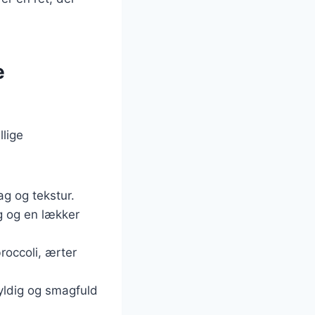
e
lige
ag og tekstur.
g og en lækker
occoli, ærter
yldig og smagfuld