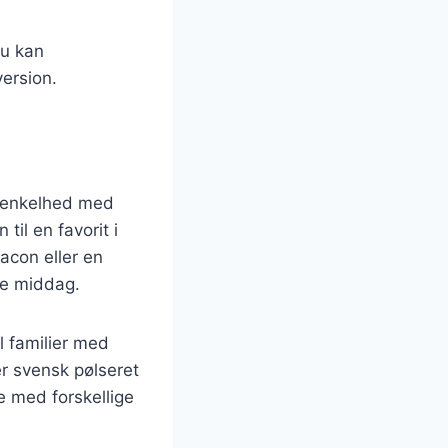
du kan
version.
r enkelhed med
til en favorit i
acon eller en
de middag.
il familier med
er svensk pølseret
e med forskellige