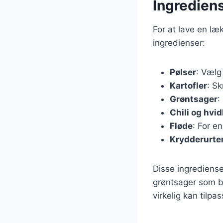
Ingrediens
For at lave en læ
ingredienser:
Pølser
: Vælg
Kartofler
: Sk
Grøntsager
:
Chili og hvid
Fløde
: For e
Krydderurte
Disse ingrediense
grøntsager som br
virkelig kan tilp