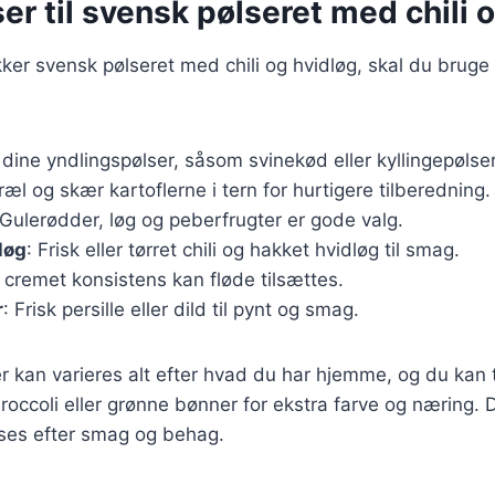
er til svensk pølseret med chili 
kker svensk pølseret med chili og hvidløg, skal du bruge
 dine yndlingspølser, såsom svinekød eller kyllingepølser
ræl og skær kartoflerne i tern for hurtigere tilberedning.
 Gulerødder, løg og peberfrugter er gode valg.
løg
: Frisk eller tørret chili og hakket hvidløg til smag.
n cremet konsistens kan fløde tilsættes.
r
: Frisk persille eller dild til pynt og smag.
r kan varieres alt efter hvad du har hjemme, og du kan t
occoli eller grønne bønner for ekstra farve og næring. D
asses efter smag og behag.