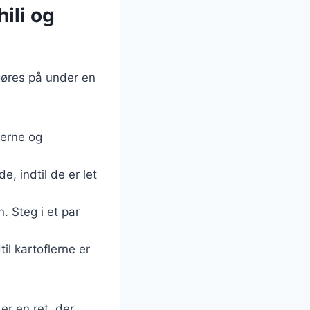
ili og
 gøres på under en
lerne og
e, indtil de er let
n. Steg i et par
il kartoflerne er
er en ret, der