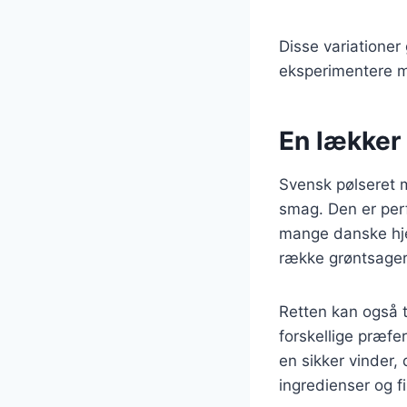
Disse variationer 
eksperimentere me
En lækker 
Svensk pølseret m
smag. Den er perf
mange danske hje
række grøntsager
Retten kan også ti
forskellige præfe
en sikker vinder,
ingredienser og f