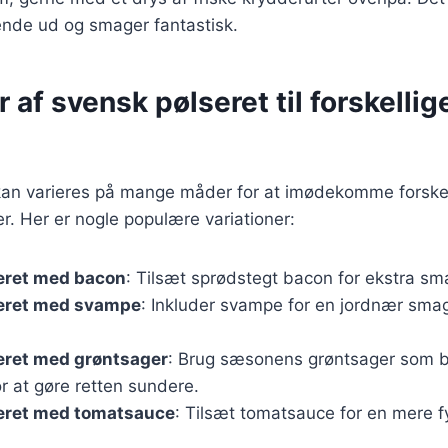
nde ud og smager fantastisk.
r af svensk pølseret til forskellig
kan varieres på mange måder for at imødekomme forskel
. Her er nogle populære variationer:
eret med bacon
: Tilsæt sprødstegt bacon for ekstra sm
eret med svampe
: Inkluder svampe for en jordnær sma
eret med grøntsager
: Brug sæsonens grøntsager som br
for at gøre retten sundere.
eret med tomatsauce
: Tilsæt tomatsauce for en mere f