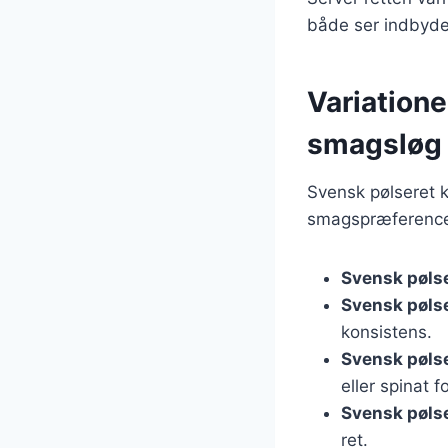
både ser indbyde
Variatione
smagsløg
Svensk pølseret 
smagspræferencer
Svensk pøls
Svensk pøls
konsistens.
Svensk pøls
eller spinat 
Svensk pøls
ret.