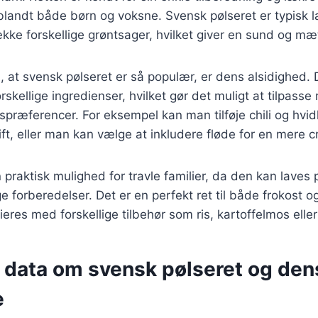
t blandt både børn og voksne. Svensk pølseret er typisk 
ække forskellige grøntsager, hvilket giver en sund og 
l, at svensk pølseret er så populær, er dens alsidighed.
skellige ingredienser, hvilket gør det muligt at tilpasse r
spræferencer. For eksempel kan man tilføje chili og hvidl
pift, eller man kan vælge at inkludere fløde for en mere 
 praktisk mulighed for travle familier, da den kan laves p
 forberedelser. Det er en perfekt ret til både frokost 
eres med forskellige tilbehør som ris, kartoffelmos eller
e data om svensk pølseret og den
e