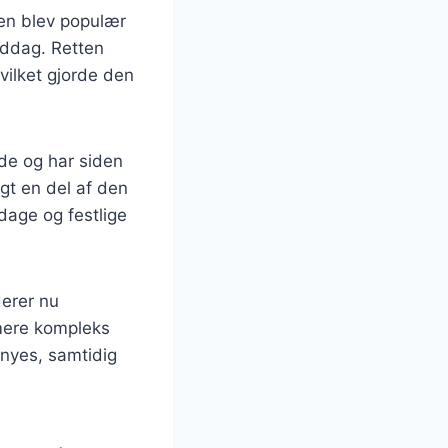
den blev populær
iddag. Retten
vilket gjorde den
ede og har siden
gt en del af den
dage og festlige
derer nu
 mere kompleks
rnyes, samtidig