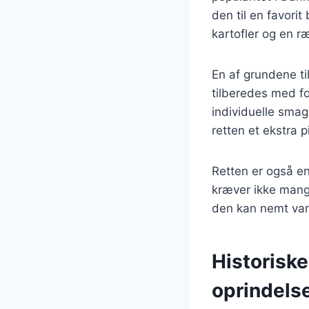
den til en favori
kartofler og en r
En af grundene ti
tilberedes med for
individuelle smag
retten et ekstra 
Retten er også en
kræver ikke mange
den kan nemt vari
Historisk
oprindels