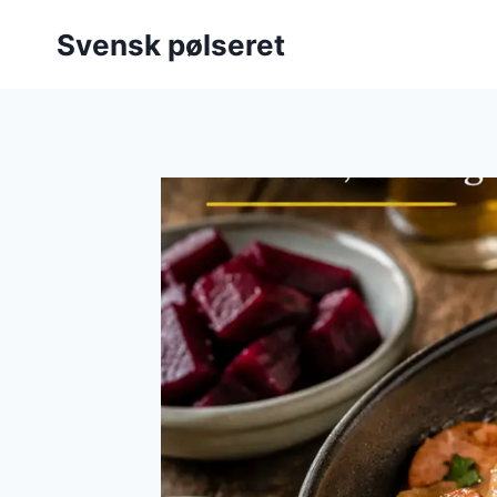
Fortsæt
Svensk pølseret
til
indhold