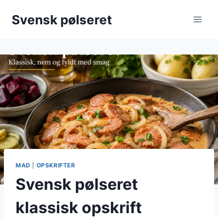
Fortsæt
Svensk pølseret
til
indhold
MAD
|
OPSKRIFTER
Svensk pølseret
klassisk opskrift