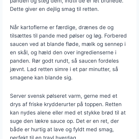
panden og steg dem, indtil de er let brunede.
Dette giver en dejlig smag til retten.
Når kartoflerne er færdige, drænes de og
tilsættes til pande med pølser og løg. Forbered
saucen ved at blande fløde, mælk og sennep i
en skål, og hæld den over ingredienserne i
panden. Rør godt rundt, så saucen fordeles
jævnt. Lad retten simre i et par minutter, så
smagene kan blande sig.
Server svensk pølseret varm, gerne med et
drys af friske krydderurter på toppen. Retten
kan nydes alene eller med et stykke brød til at
suge den lækre sauce op. Det er en ret, der
både er hurtig at lave og fyldt med smag,
perfekt til en travl hverdag.