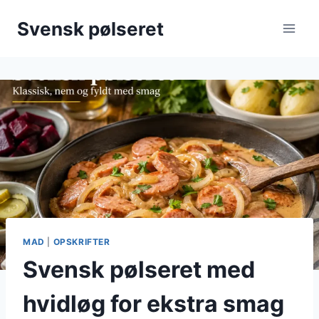
Fortsæt
Svensk pølseret
til
indhold
MAD
|
OPSKRIFTER
Svensk pølseret med
hvidløg for ekstra smag