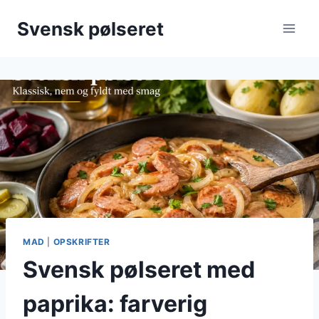
Fortsæt
Svensk pølseret
til
indhold
MAD
|
OPSKRIFTER
Svensk pølseret med
paprika: farverig