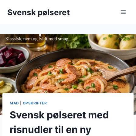
Fortsæt
Svensk pølseret
til
indhold
MAD
|
OPSKRIFTER
Svensk pølseret med
risnudler til en ny