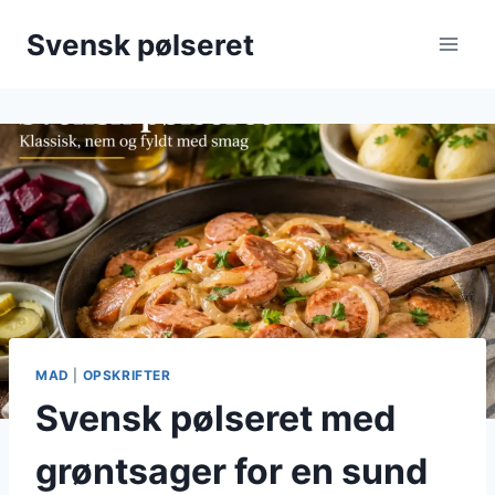
Fortsæt
Svensk pølseret
til
indhold
MAD
|
OPSKRIFTER
Svensk pølseret med
grøntsager for en sund