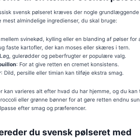
assisk svensk pølseret kræves der nogle grundlæggende 
de mest almindelige ingredienser, du skal bruge:
mellem svinekød, kylling eller en blanding af pølser for at
ug faste kartofler, der kan moses eller skæres i tern.
 Løg, gulerødder og peberfrugter er populære valg.
ouillon
: For at give retten en cremet konsistens.
r
: Dild, persille eller timian kan tilføje ekstra smag.
r kan varieres alt efter hvad du har hjemme, og du kan t
occoli eller grønne bønner for at gøre retten endnu sun
 tilpasse efter smag og præferencer.
bereder du svensk pølseret med