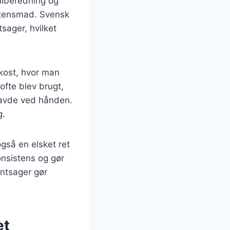
ilberedning og
aftensmad. Svensk
tsager, hvilket
kost, hvor man
ofte blev brugt,
 havde ved hånden.
g.
gså en elsket ret
onsistens og gør
øntsager gør
et