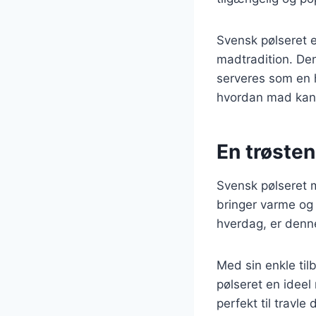
Svensk pølseret e
madtradition. De
serveres som en 
hvordan mad kan
En trøsten
Svensk pølseret m
bringer varme og 
hverdag, er denne 
Med sin enkle til
pølseret en ideel
perfekt til travl