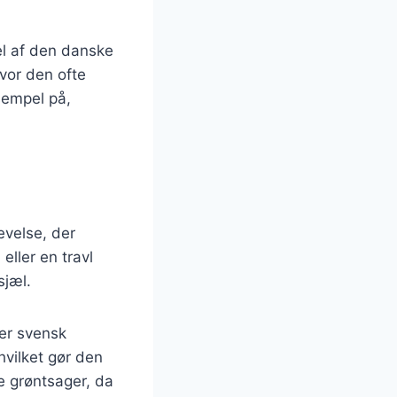
el af den danske
vor den ofte
sempel på,
evelse, der
eller en travl
sjæl.
 er svensk
hvilket gør den
se grøntsager, da