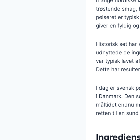
mange nordiske la
trøstende smag, h
pølseret er typisk
giver en fyldig o
Historisk set ha
udnyttede de ingr
var typisk lavet 
Dette har resulte
I dag er svensk p
i Danmark. Den se
måltidet endnu me
retten til en sun
Ingrediens