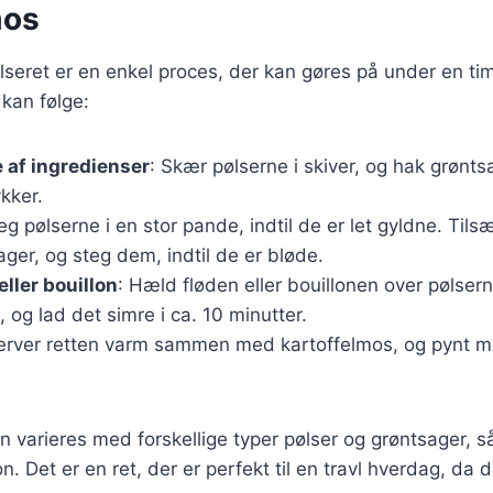
mos
lseret er en enkel proces, der kan gøres på under en ti
 kan følge:
 af ingredienser
: Skær pølserne i skiver, og hak grønts
kker.
teg pølserne i en stor pande, indtil de er let gyldne. Tils
ger, og steg dem, indtil de er bløde.
eller bouillon
: Hæld fløden eller bouillonen over pølser
 og lad det simre i ca. 10 minutter.
Server retten varm sammen med kartoffelmos, og pynt m
n varieres med forskellige typer pølser og grøntsager, s
n. Det er en ret, der er perfekt til en travl hverdag, da d