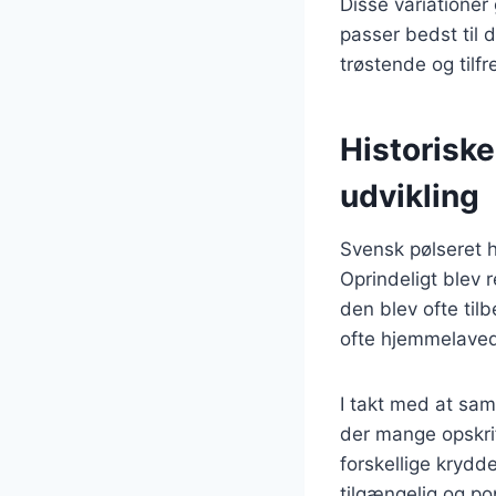
Disse variationer
passer bedst til 
trøstende og tilf
Historiske
udvikling
Svensk pølseret ha
Oprindeligt blev 
den blev ofte til
ofte hjemmelaved
I takt med at sam
der mange opskrif
forskellige krydd
tilgængelig og po