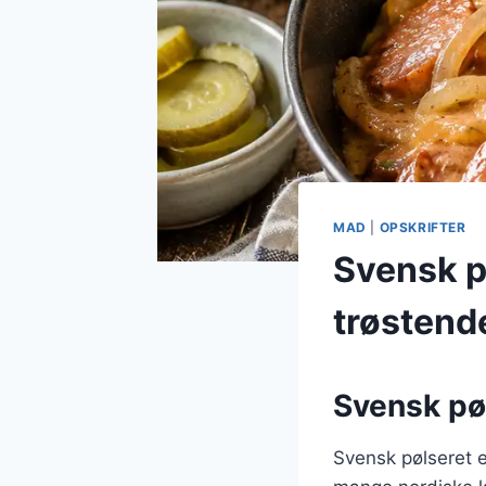
MAD
|
OPSKRIFTER
Svensk p
trøstend
Svensk pøl
Svensk pølseret e