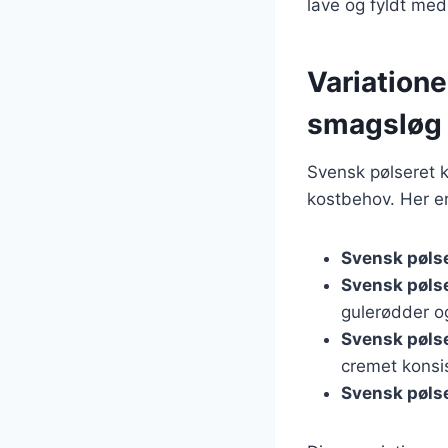
lave og fyldt me
Variatione
smagsløg
Svensk pølseret k
kostbehov. Her er
Svensk pøls
Svensk pøls
gulerødder og
Svensk pøls
cremet konsi
Svensk pøls