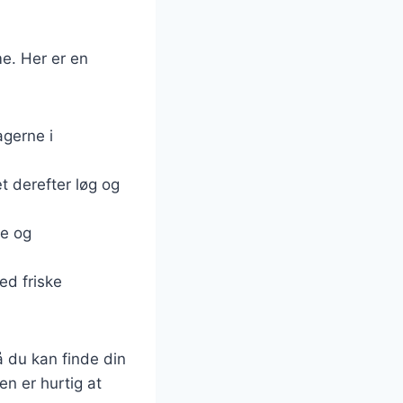
me. Her er en
agerne i
æt derefter løg og
ne og
ed friske
å du kan finde din
en er hurtig at