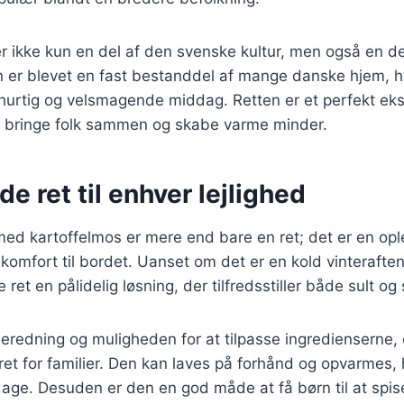
r ikke kun en del af den svenske kultur, men også en d
n er blevet en fast bestanddel af mange danske hjem, h
hurtig og velsmagende middag. Retten er et perfekt ek
 bringe folk sammen og skabe varme minder.
de ret til enhver lejlighed
ed kartoffelmos er mere end bare en ret; det er en opl
komfort til bordet. Uanset om det er en kold vinteraften 
ret en pålidelig løsning, der tilfredsstiller både sult og 
beredning og muligheden for at tilpasse ingredienserne,
 ret for familier. Den kan laves på forhånd og opvarmes, 
e dage. Desuden er den en god måde at få børn til at spi