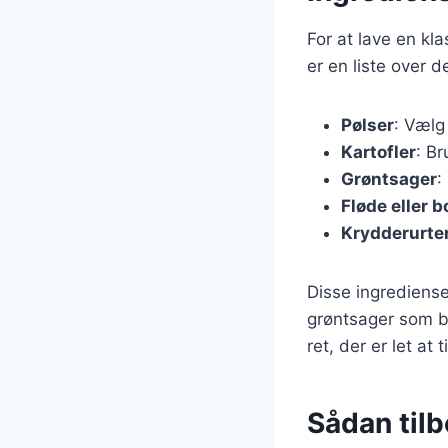
For at lave en kl
er en liste over 
Pølser
: Vælg 
Kartofler
: Br
Grøntsager
:
Fløde eller b
Krydderurte
Disse ingrediense
grøntsager som br
ret, der er let at
Sådan til