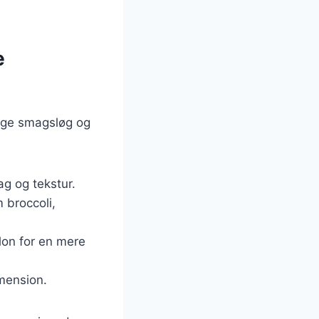
e
lige smagsløg og
ag og tekstur.
 broccoli,
llon for en mere
mension.