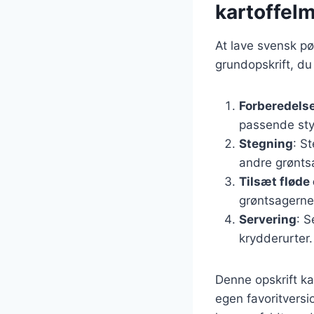
kartoffel
At lave svensk pø
grundopskrift, du
Forberedelse
passende sty
Stegning
: S
andre grøntsa
Tilsæt fløde 
grøntsagerne,
Servering
: 
krydderurter.
Denne opskrift ka
egen favoritversio