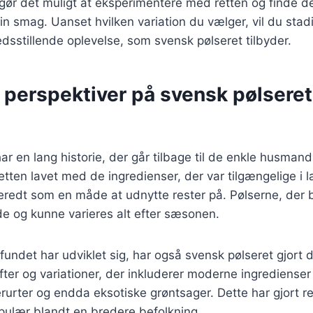
 gør det muligt at eksperimentere med retten og finde d
din smag. Uanset hvilken variation du vælger, vil du stad
redsstillende oplevelse, som svensk pølseret tilbyder.
 perspektiver på svensk pølsere
r en lang historie, der går tilbage til de enkle husmands
retten lavet med de ingredienser, der var tilgængelige i 
beredt som en måde at udnytte rester på. Pølserne, der b
e og kunne varieres alt efter sæsonen.
fundet har udviklet sig, har også svensk pølseret gjort d
ter og variationer, der inkluderer moderne ingredienser
erurter og endda eksotiske grøntsager. Dette har gjort r
pulær blandt en bredere befolkning.