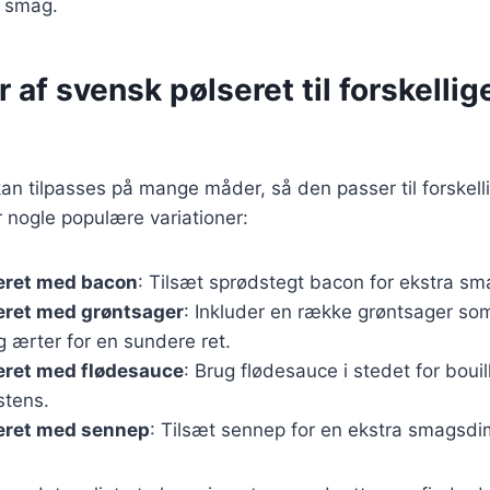
d smag.
r af svensk pølseret til forskellig
an tilpasses på mange måder, så den passer til forskel
 nogle populære variationer:
eret med bacon
: Tilsæt sprødstegt bacon for ekstra sm
eret med grøntsager
: Inkluder en række grøntsager som
 ærter for en sundere ret.
eret med flødesauce
: Brug flødesauce i stedet for boui
stens.
eret med sennep
: Tilsæt sennep for en ekstra smagsdi