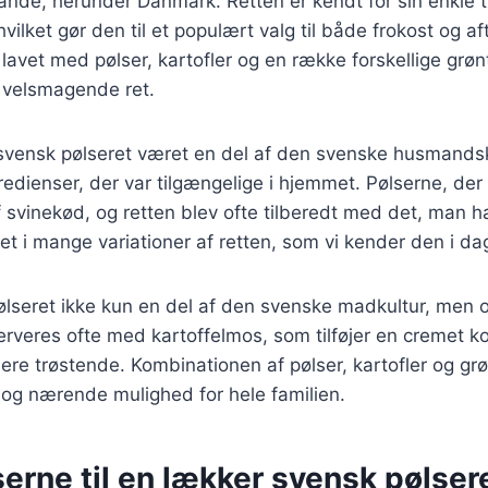
nde, herunder Danmark. Retten er kendt for sin enkle t
vilket gør den til et populært valg til både frokost og 
 lavet med pølser, kartofler og en række forskellige grøn
g velsmagende ret.
r svensk pølseret været en del af den svenske husmands
edienser, der var tilgængelige i hjemmet. Pølserne, der 
af svinekød, og retten blev ofte tilberedt med det, man
ret i mange variationer af retten, som vi kender den i da
ølseret ikke kun en del af den svenske madkultur, men o
rveres ofte med kartoffelmos, som tilføjer en cremet k
re trøstende. Kombinationen af pølser, kartofler og gr
d og nærende mulighed for hele familien.
erne til en lækker svensk pølser