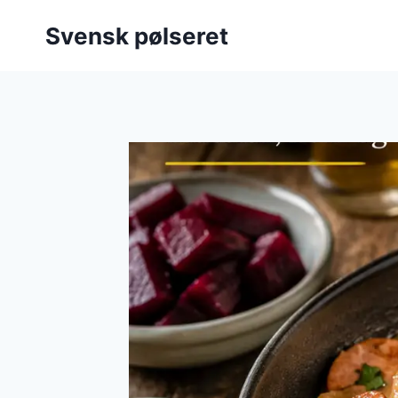
Fortsæt
Svensk pølseret
til
indhold