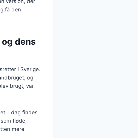
en version, der
ig få den
t og dens
retter i Sverige.
landbruget, og
lev brugt, var
et. I dag findes
 som fløde,
etten mere