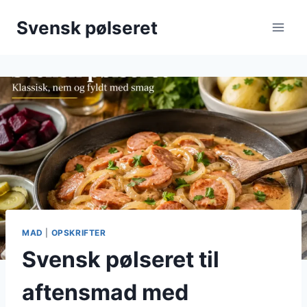
Fortsæt
Svensk pølseret
til
indhold
MAD
|
OPSKRIFTER
Svensk pølseret til
aftensmad med