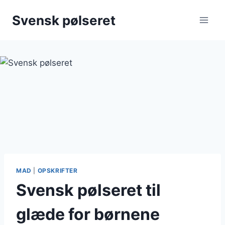
Fortsæt
Svensk pølseret
til
indhold
MAD
|
OPSKRIFTER
Svensk pølseret til
glæde for børnene