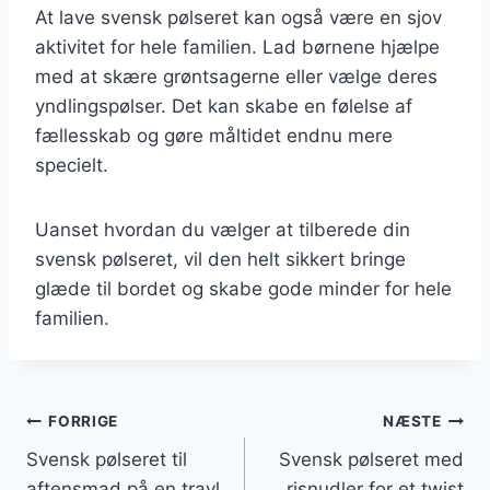
At lave svensk pølseret kan også være en sjov
aktivitet for hele familien. Lad børnene hjælpe
med at skære grøntsagerne eller vælge deres
yndlingspølser. Det kan skabe en følelse af
fællesskab og gøre måltidet endnu mere
specielt.
Uanset hvordan du vælger at tilberede din
svensk pølseret, vil den helt sikkert bringe
glæde til bordet og skabe gode minder for hele
familien.
Indlægsnavigation
FORRIGE
NÆSTE
Svensk pølseret til
Svensk pølseret med
aftensmad på en travl
risnudler for et twist