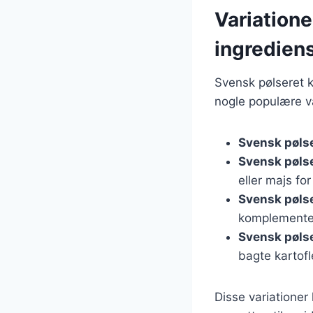
Variatione
ingredien
Svensk pølseret k
nogle populære va
Svensk pøls
Svensk pøls
eller majs fo
Svensk pøls
komplementer
Svensk pøls
bagte kartofl
Disse variationer