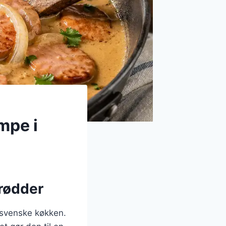
mpe i
 rødder
t svenske køkken.