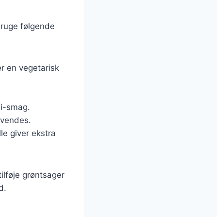
bruge følgende
er en vegetarisk
mi-smag.
nvendes.
lle giver ekstra
ilføje grøntsager
d.