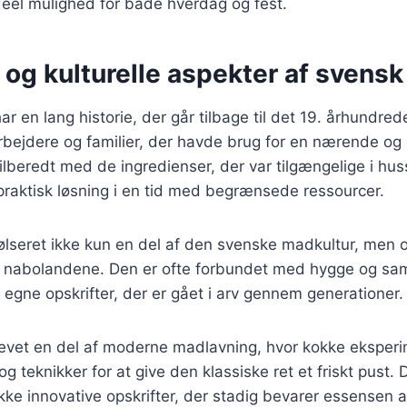
 ideel mulighed for både hverdag og fest.
 og kulturelle aspekter af svensk
ar en lang historie, der går tilbage til det 19. århundred
rbejdere og familier, der havde brug for en nærende og
tilberedt med de ingredienser, der var tilgængelige i hus
 praktisk løsning i en tid med begrænsede ressourcer.
ølseret ikke kun en del af den svenske madkultur, men o
i nabolandene. Den er ofte forbundet med hygge og s
s egne opskrifter, der er gået i arv gennem generationer.
levet en del af moderne madlavning, hvor kokke eksper
g teknikker for at give den klassiske ret et friskt pust. 
ække innovative opskrifter, der stadig bevarer essensen 