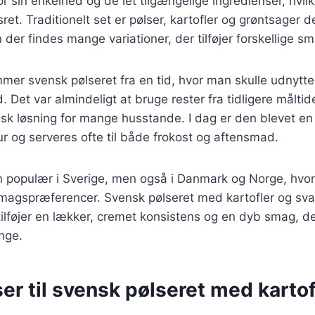
r sin enkelhed og de let tilgængelige ingredienser, hvilk
et. Traditionelt set er pølser, kartofler og grøntsager 
 der findes mange variationer, der tilføjer forskellige 
mmer svensk pølseret fra en tid, hvor man skulle udnytt
. Det var almindeligt at bruge rester fra tidligere måltide
ktisk løsning for mange husstande. I dag er den blevet en
 og serveres ofte til både frokost og aftensmad.
n populær i Sverige, men også i Danmark og Norge, hvor
 smagspræferencer. Svensk pølseret med kartofler og sv
 tilføjer en lækker, cremet konsistens og en dyb smag, de
nge.
er til svensk pølseret med kartof