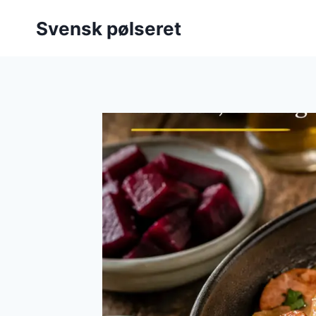
Fortsæt
Svensk pølseret
til
indhold