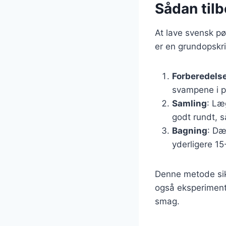
Sådan tilb
At lave svensk pø
er en grundopskri
Forberedels
svampene i p
Samling
: Læ
godt rundt, s
Bagning
: Dæ
yderligere 15
Denne metode sikr
også eksperimente
smag.