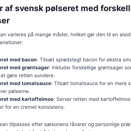
r af svensk pølseret med forskell
ser
an varieres på mange måder, hvilket gør den til en alsidi
riationer:
eret med bacon
: Tilsæt sprødstegt bacon for ekstra sm
eret med grøntsager
: Inkluder forskellige grøntsager s
r at gøre retten sundere.
eret med tomatsauce
: Tilsæt tomatsauce for en mere s
er pølserne.
eret med kartoffelmos
: Server retten med kartoffelmos 
er for en cremet konsistens.
 kan tilpasses efter sæsonens råvarer og personlige præf