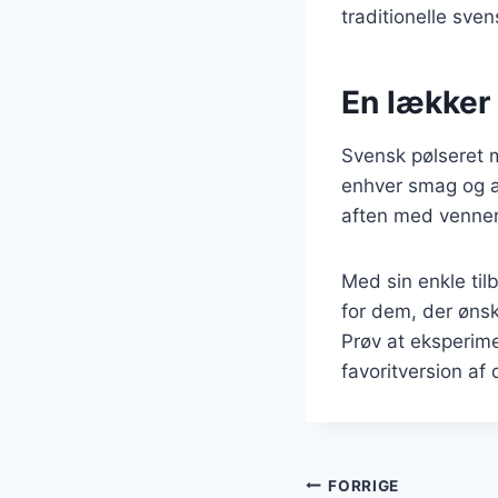
traditionelle sven
En lækker 
Svensk pølseret m
enhver smag og a
aften med venner 
Med sin enkle til
for dem, der ønsk
Prøv at eksperime
favoritversion af 
Indlægsnavi
FORRIGE