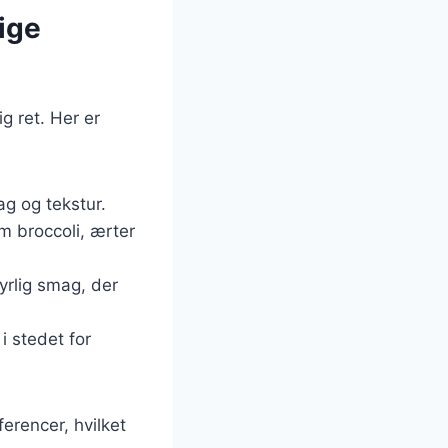
ige
g ret. Her er
ag og tekstur.
om broccoli, ærter
yrlig smag, der
i stedet for
erencer, hvilket