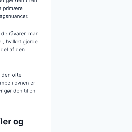
et gør den til en
de primære
smagsnuancer.
e de råvarer, man
r, hvilket gjorde
 del af den
 den ofte
ampe i ovnen er
r gør den til en
ler og