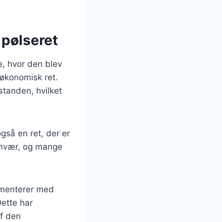
 pølseret
e, hvor den blev
 økonomisk ret.
standen, hvilket
gså en ret, der er
amvær, og mange
imenterer med
Dette har
af den