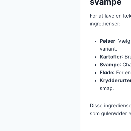
svampe
For at lave en læ
ingredienser:
Pølser
: Vælg
variant.
Kartofler
: Br
Svampe
: Ch
Fløde
: For e
Krydderurte
smag.
Disse ingrediense
som gulerødder el