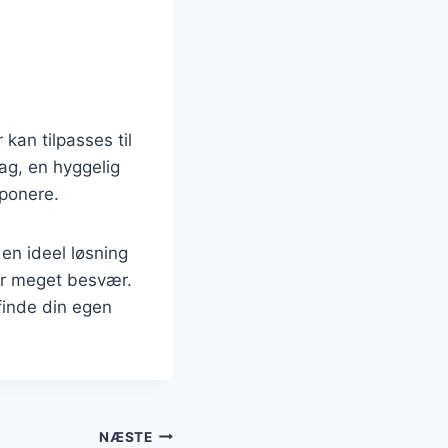
kan tilpasses til
ag, en hyggelig
mponere.
 en ideel løsning
for meget besvær.
finde din egen
NÆSTE