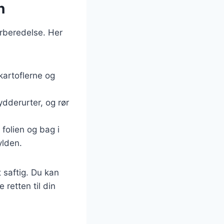
n
orberedelse. Her
kartoflerne og
ydderurter, og rør
 folien og bag i
ylden.
 saftig. Du kan
 retten til din