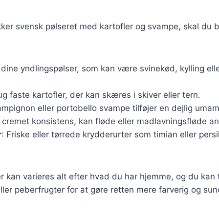
kker svensk pølseret med kartofler og svampe, skal du 
 dine yndlingspølser, som kan være svinekød, kylling ell
ug faste kartofler, der kan skæres i skiver eller tern.
ampignon eller portobello svampe tilføjer en dejlig uma
n cremet konsistens, kan fløde eller madlavningsfløde a
r
: Friske eller tørrede krydderurter som timian eller persi
r kan varieres alt efter hvad du har hjemme, og du kan t
ler peberfrugter for at gøre retten mere farverig og sun