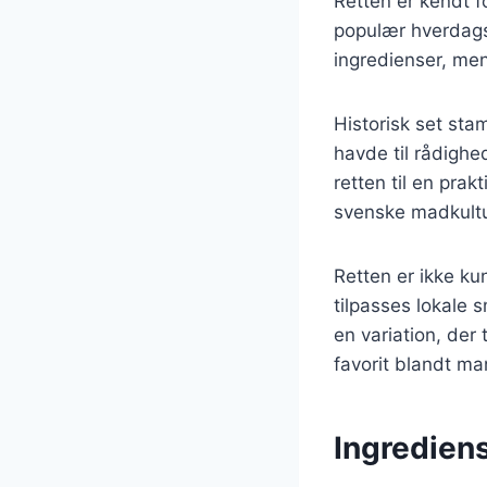
Retten er kendt fo
populær hverdagsr
ingredienser, men
Historisk set sta
havde til rådighed
retten til en pra
svenske madkultur
Retten er ikke ku
tilpasses lokale
en variation, der
favorit blandt ma
Ingrediens