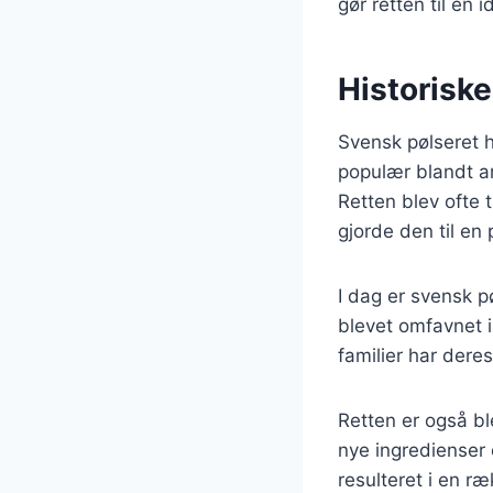
gør retten til en
Historiske
Svensk pølseret h
populær blandt a
Retten blev ofte 
gjorde den til en
I dag er svensk p
blevet omfavnet 
familier har dere
Retten er også b
nye ingredienser o
resulteret i en r