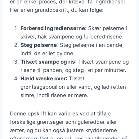
er en enkel proces, der kræver få ingredienser.
Her er en grundopskrift, du kan følge:
Forbered ingredienserne
: Skær pølserne i
skiver, hak svampene og forbered risene.
Steg pølserne
: Steg pølserne i en pande,
indtil de er let gyldne.
Tilsæt svampe og ris
: Tilsæt svampene og
risene til panden, og steg i et par minutter.
Hæld væske over
: Tilsæt
grøntsagsbouillon eller vand, og lad retten
simre, indtil risene er møre.
Denne opskrift kan varieres ved at tilføje
forskellige grøntsager som gulerødder eller
ærter, og du kan også justere krydderierne
efter smag. Det er en ret, der kan tilberedes på