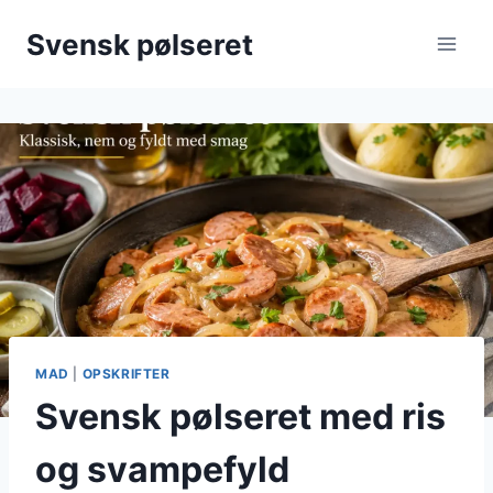
Fortsæt
Svensk pølseret
til
indhold
MAD
|
OPSKRIFTER
Svensk pølseret med ris
og svampefyld