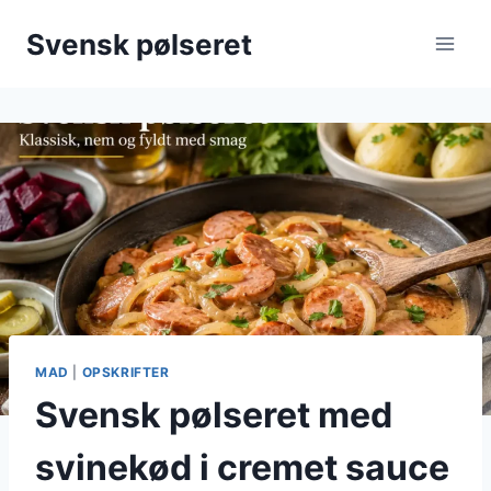
Fortsæt
Svensk pølseret
til
indhold
MAD
|
OPSKRIFTER
Svensk pølseret med
svinekød i cremet sauce