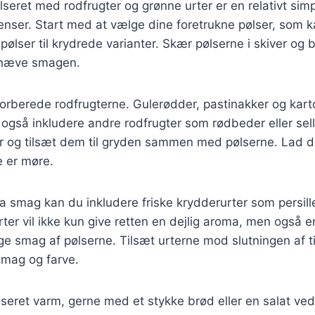
lseret med rodfrugter og grønne urter er en relativt sim
enser. Start med at vælge dine foretrukne pølser, som k
pølser til krydrede varianter. Skær pølserne i skiver og 
mhæve smagen.
forberede rodfrugterne. Gulerødder, pastinakker og kart
også inkludere andre rodfrugter som rødbeder eller sell
r og tilsæt dem til gryden sammen med pølserne. Lad de
e er møre.
tra smag kan du inkludere friske krydderurter som persille
rter vil ikke kun give retten en dejlig aroma, men også e
ge smag af pølserne. Tilsæt urterne mod slutningen af t
smag og farve.
seret varm, gerne med et stykke brød eller en salat ved