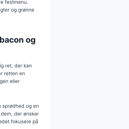
rre festmenu.
ugter og grønne
l bacon og
g ret, der kan
er retten en
gen eller
en sprødhed og en
r dem, der ønsker
edet fokusere på