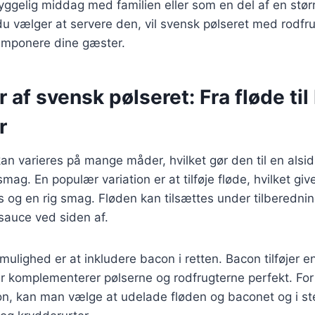
 hyggelig middag med familien eller som en del af en stø
u vælger at servere den, vil svensk pølseret med rodfr
t imponere dine gæster.
r af svensk pølseret: Fra fløde ti
r
an varieres på mange måder, hvilket gør den til en alsidi
mag. En populær variation er at tilføje fløde, hvilket giv
 og en rig smag. Fløden kan tilsættes under tilberednin
sauce ved siden af.
ulighed er at inkludere bacon i retten. Bacon tilføjer 
er komplementerer pølserne og rodfrugterne perfekt. Fo
on, kan man vælge at udelade fløden og baconet og i st