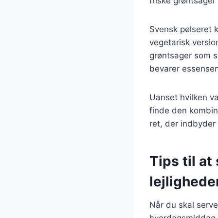
friske grøntsager
Svensk pølseret k
vegetarisk versio
grøntsager som s
bevarer essensen
Uanset hvilken v
finde den kombina
ret, der indbyder 
Tips til at
lejlighede
Når du skal serve