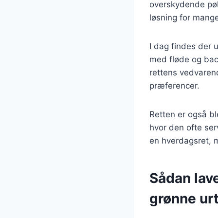
overskydende pøl
løsning for mange
I dag findes der u
med fløde og baco
rettens vedvarend
præferencer.
Retten er også bl
hvor den ofte ser
en hverdagsret, m
Sådan lav
grønne ur