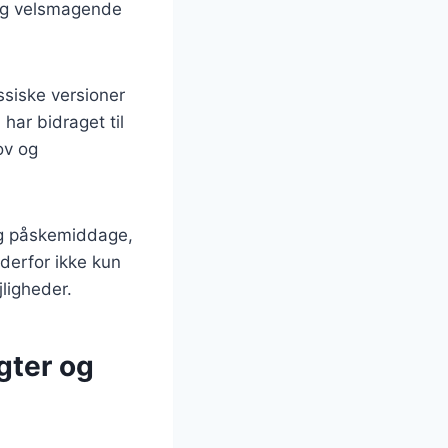
 og velsmagende
assiske versioner
har bidraget til
ov og
 og påskemiddage,
 derfor ikke kun
ligheder.
gter og