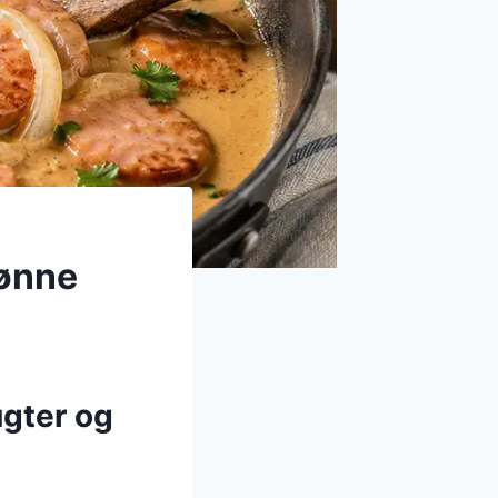
rønne
ugter og