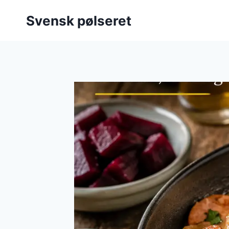
Fortsæt
Svensk pølseret
til
indhold