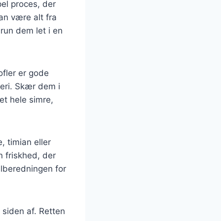
pel proces, der
an være alt fra
brun dem let i en
ofler er gode
eri. Skær dem i
t hele simre,
, timian eller
n friskhed, der
ilberedningen for
 siden af. Retten