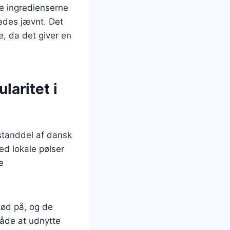
ede ingredienserne
redes jævnt. Det
e, da det giver en
laritet i
estanddel af dansk
ed lokale pølser
e
kød på, og de
måde at udnytte