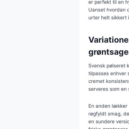
er perfekt til en
Uanset hvordan d
urter helt sikker
Variatione
grøntsage
Svensk pølseret k
tilpasses enhver s
cremet konsistens
serveres som en 
En anden lækker m
røgfyldt smag, d
en sundere versi