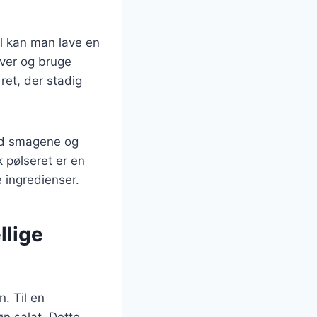
el kan man lave en
iver og bruge
et, der stadig
med smagene og
 pølseret er en
e ingredienser.
llige
n. Til en