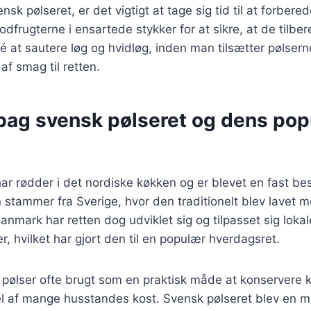
sk pølseret, er det vigtigt at tage sig tid til at forber
odfrugterne i ensartede stykker for at sikre, at de tilbe
é at sautere løg og hvidløg, inden man tilsætter pølsern
af smag til retten.
bag svensk pølseret og dens popu
ar rødder i det nordiske køkken og er blevet en fast b
 stammer fra Sverige, hvor den traditionelt blev lavet m
Danmark har retten dog udviklet sig og tilpasset sig lokal
 hvilket har gjort den til en populær hverdagsret.
v pølser ofte brugt som en praktisk måde at konservere 
del af mange husstandes kost. Svensk pølseret blev en 