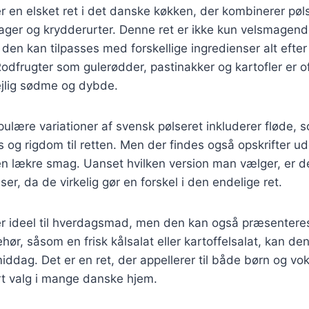
r en elsket ret i det danske køkken, der kombinerer pø
sager og krydderurter. Denne ret er ikke kun velsmagen
 den kan tilpasses med forskellige ingredienser alt eft
odfrugter som gulerødder, pastinakker og kartofler er oft
ejlig sødme og dybde.
ulære variationer af svensk pølseret inkluderer fløde, so
 og rigdom til retten. Men der findes også opskrifter ud
n lækre smag. Uanset hvilken version man vælger, er de
ser, da de virkelig gør en forskel i den endelige ret.
er ideel til hverdagsmad, men den kan også præsenteres
hør, såsom en frisk kålsalat eller kartoffelsalat, kan de
middag. Det er en ret, der appellerer til både børn og vok
rt valg i mange danske hjem.