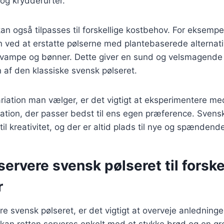
 og krydderurter.
an også tilpasses til forskellige kostbehov. For eksemp
n ved at erstatte pølserne med plantebaserede alternat
vampe og bønner. Dette giver en sund og velsmagende r
 af den klassiske svensk pølseret.
ariation man vælger, er det vigtigt at eksperimentere 
tion, der passer bedst til ens egen præference. Svensk
til kreativitet, og der er altid plads til nye og spændend
 servere svensk pølseret til forske
r
re svensk pølseret, er det vigtigt at overveje anledninge