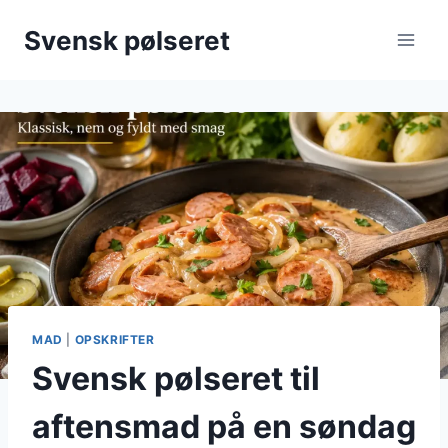
Fortsæt
Svensk pølseret
til
indhold
MAD
|
OPSKRIFTER
Svensk pølseret til
aftensmad på en søndag