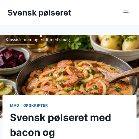
Fortsæt
Svensk pølseret
til
indhold
MAD
|
OPSKRIFTER
Svensk pølseret med
bacon og