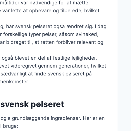
 måltider var nødvendige for at mætte
 var lette at opbevare og tilberede, hvilket
ig, har svensk pølseret også ændret sig. I dag
r forskellige typer pølser, såsom svinekød,
r bidraget til, at retten forbliver relevant og
også blevet en del af festlige lejligheder.
levet videregivet gennem generationer, hvilket
e usædvanligt at finde svensk pølseret på
ammenkomster.
k svensk pølseret
nogle grundlæggende ingredienser. Her er en
l bruge: