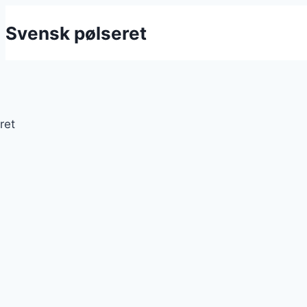
Fortsæt
Svensk pølseret
til
indhold