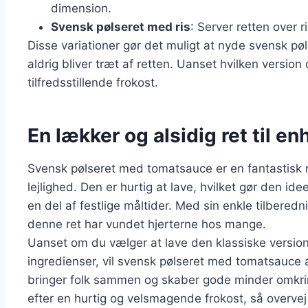
dimension.
Svensk pølseret med ris
: Server retten over r
Disse variationer gør det muligt at nyde svensk pø
aldrig bliver træt af retten. Uanset hvilken versio
tilfredsstillende frokost.
En lækker og alsidig ret til en
Svensk pølseret med tomatsauce er en fantastisk re
lejlighed. Den er hurtig at lave, hvilket gør den i
en del af festlige måltider. Med sin enkle tilberedn
denne ret har vundet hjerterne hos mange.
Uanset om du vælger at lave den klassiske version
ingredienser, vil svensk pølseret med tomatsauce al
bringer folk sammen og skaber gode minder omkr
efter en hurtig og velsmagende frokost, så overvej 