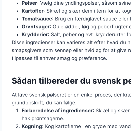
Pølser
: Vælg dine yndlingspølser, såsom svinek
Kartofler
: Skræl og skær dem i tern for at k
Tomatsauce
: Brug en færdiglavet sauce eller 
Grøntsager
: Gulerødder, løg og peberfrugter 
Krydderier
: Salt, peber og evt. krydderurter fo
Disse ingredienser kan varieres alt efter hvad du h
smagsgivere som sennep eller hvidløg for at give ret
tilpasses til enhver smag og præference.
Sådan tilbereder du svensk 
At lave svensk pølseret er en enkel proces, der kr
grundopskrift, du kan følge:
Forberedelse af ingredienser
: Skræl og skær 
hak grøntsagerne.
Kogning
: Kog kartoflerne i en gryde med vand,