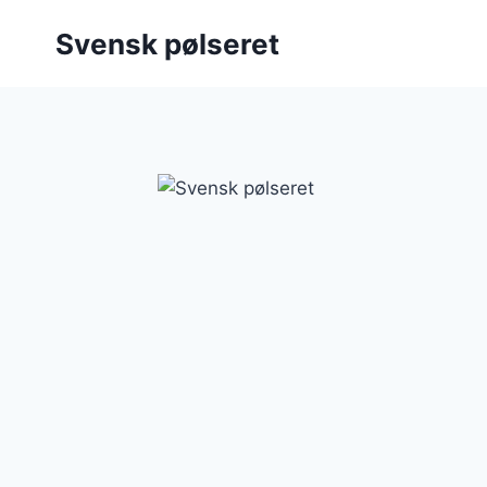
Fortsæt
Svensk pølseret
til
indhold