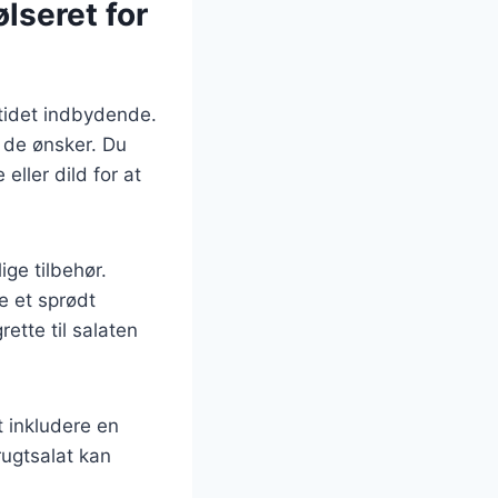
lseret for
ltidet indbydende.
d de ønsker. Du
eller dild for at
ige tilbehør.
e et sprødt
ette til salaten
t inkludere en
rugtsalat kan