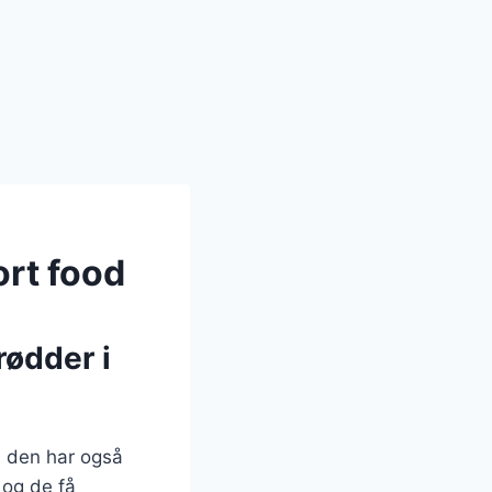
ort food
rødder i
n den har også
 og de få