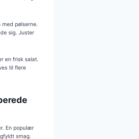
n med pølserne.
de sig. Juster
 en frisk salat.
s til flere
lberede
er. En populær
øgfyldt smag.