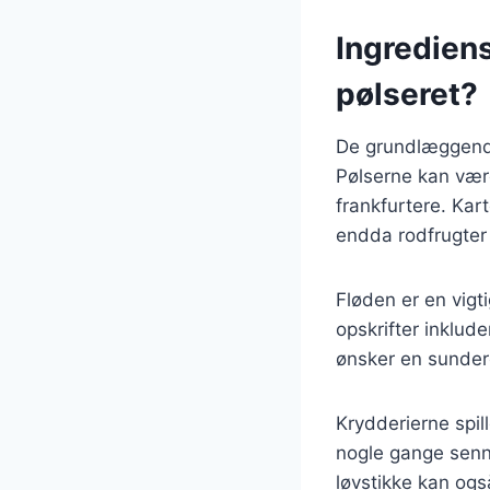
Ingrediens
pølseret?
De grundlæggende 
Pølserne kan være
frankfurtere. Kart
endda rodfrugter 
Fløden er en vigt
opskrifter inklud
ønsker en sundere
Krydderierne spill
nogle gange sennep
løvstikke kan også