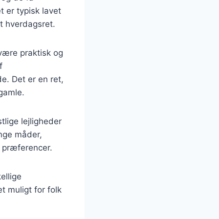
t er typisk lavet
kt hverdagsret.
være praktisk og
f
. Det er en ret,
 gamle.
tlige lejligheder
ange måder,
g præferencer.
ellige
 muligt for folk