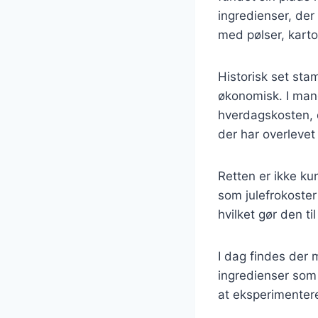
ingredienser, der 
med pølser, karto
Historisk set sta
økonomisk. I man
hverdagskosten, d
der har overleve
Retten er ikke ku
som julefrokoste
hvilket gør den ti
I dag findes der 
ingredienser som 
at eksperimentere