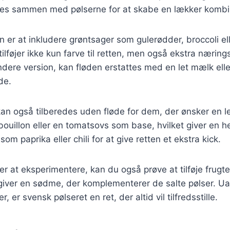
es sammen med pølserne for at skabe en lækker kombi
n er at inkludere grøntsager som gulerødder, broccoli e
tilføjer ikke kun farve til retten, men også ekstra næring
dere version, kan fløden erstattes med en let mælk elle
de.
an også tilberedes uden fløde for dem, der ønsker en let
ouillon eller en tomatsovs som base, hvilket giver en he
som paprika eller chili for at give retten et ekstra kick.
er at eksperimentere, kan du også prøve at tilføje frugt
 giver en sødme, der komplementerer de salte pølser. Ua
, er svensk pølseret en ret, der altid vil tilfredsstille.