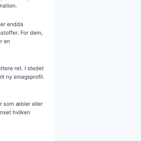
nation.
ller endda
sstoffer. For dem,
r en
tere ret. I stedet
lt ny smagsprofil.
er som æbler eller
nset hvilken