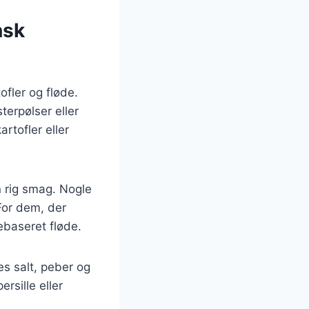
nsk
ofler og fløde.
terpølser eller
rtofler eller
n rig smag. Nogle
 For dem, der
ebaseret fløde.
es salt, peber og
rsille eller