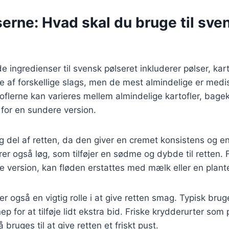
erne: Hvad skal du bruge til sve
ingredienser til svensk pølseret inkluderer pølser, kart
 af forskellige slags, men de mest almindelige er medis
oflerne kan varieres mellem almindelige kartofler, bageka
for en sundere version.
ig del af retten, da den giver en cremet konsistens og e
erer også løg, som tilføjer en sødme og dybde til retten.
 version, kan fløden erstattes med mælk eller en plant
er også en vigtig rolle i at give retten smag. Typisk brug
 for at tilføje lidt ekstra bid. Friske krydderurter som pe
 bruges til at give retten et friskt pust.