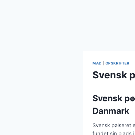
MAD
|
OPSKRIFTER
Svensk p
Svensk pøl
Danmark
Svensk pølseret e
fundet sin plads 