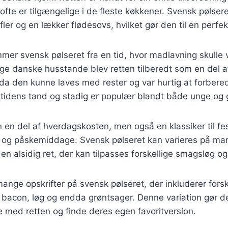
ofte er tilgængelige i de fleste køkkener. Svensk pølsere
fler og en lækker flødesovs, hvilket gør den til en perfe
mmer svensk pølseret fra en tid, hvor madlavning skulle 
ge danske husstande blev retten tilberedt som en del a
a den kunne laves med rester og var hurtig at forberede
t tidens tand og stadig er populær blandt både unge og
n en del af hverdagskosten, men også en klassiker til fes
r og påskemiddage. Svensk pølseret kan varieres på m
l en alsidig ret, der kan tilpasses forskellige smagsløg o
mange opskrifter på svensk pølseret, der inkluderer forsk
bacon, løg og endda grøntsager. Denne variation gør det
 med retten og finde deres egen favoritversion.