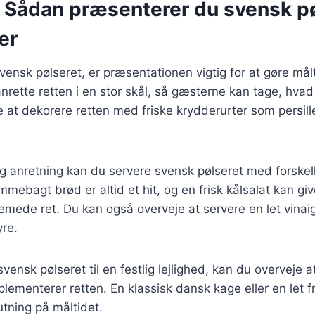
: Sådan præsenterer du svensk pø
er
vensk pølseret, er præsentationen vigtig for at gøre må
anrette retten i en stor skål, så gæsterne kan tage, hva
 at dekorere retten med friske krydderurter som persille 
ig anretning kan du servere svensk pølseret med forskell
mmebagt brød er altid et hit, og en frisk kålsalat kan giv
remede ret. Du kan også overveje at servere en let vinaigr
yre.
vensk pølseret til en festlig lejlighed, kan du overveje a
lementerer retten. En klassisk dansk kage eller en let f
tning på måltidet.