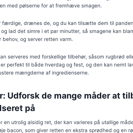
n med pølserne for at fremhæve smagen.
r færdige, drænes de, og du kan tilsætte dem til pande
og lad det simre i et par minutter, så smagene kan blan
r behov, og server retten varm.
an serveres med forskellige tilbehør, såsom rugbrød eller
 er perfekt til både hverdag og fest, og den kan nemt lave
justere mængderne af ingredienserne.
er: Udforsk de mange måder at ti
lseret på
r en utrolig alsidig ret, der kan varieres på utallige måd
ilføje bacon, som giver retten en ekstra sprødhed og en r