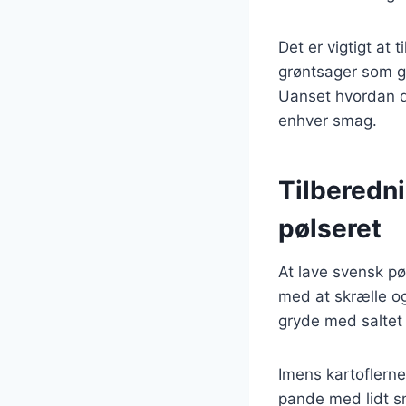
Det er vigtigt at
grøntsager som gu
Uanset hvordan du
enhver smag.
Tilberedn
pølseret
At lave svensk pø
med at skrælle og
gryde med saltet 
Imens kartoflern
pande med lidt smø