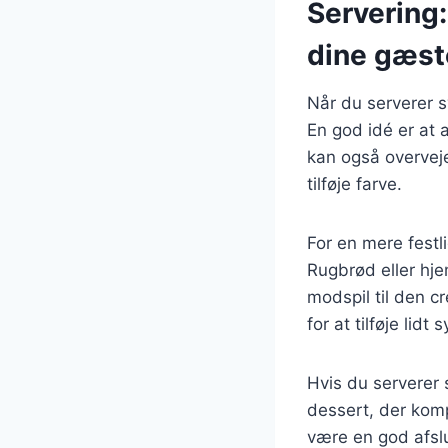
Servering
dine gæst
Når du serverer s
En god idé er at 
kan også overveje
tilføje farve.
For en mere festl
Rugbrød eller hje
modspil til den c
for at tilføje lidt s
Hvis du serverer s
dessert, der komp
være en god afslu