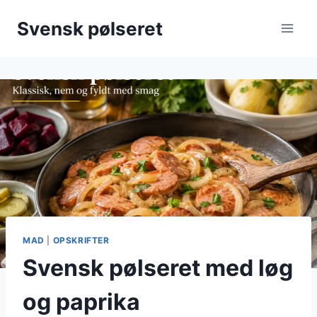
Fortsæt
Svensk pølseret
til
indhold
MAD
|
OPSKRIFTER
Svensk pølseret med løg
og paprika