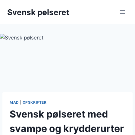
Fortsæt
Svensk pølseret
til
indhold
MAD
|
OPSKRIFTER
Svensk pølseret med
svampe og krydderurter