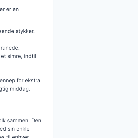
er er en
sende stykker.
brunede.
et simre, indtil
sennep for ekstra
igtig middag.
 folk sammen. Den
ed sin enkle
s til enhver