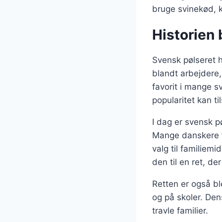
bruge svinekød, ky
Historien 
Svensk pølseret h
blandt arbejdere,
favorit i mange 
popularitet kan t
I dag er svensk p
Mange danskere fo
valg til familiem
den til en ret, der
Retten er også bl
og på skoler. Dens
travle familier.