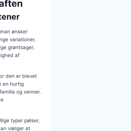
 aften
ftener
r man ønsker
ge variationer,
ige grøntsager,
lighed af
or den er blevet
n en hurtig
amilie og venner.
re
lige typer pølser,
man vælger at