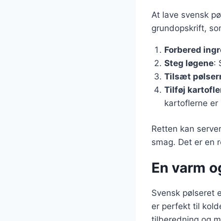
At lave svensk pø
grundopskrift, so
Forbered ing
Steg løgene
: 
Tilsæt pølser
Tilføj kartofle
kartoflerne er
Retten kan server
smag. Det er en r
En varm og
Svensk pølseret 
er perfekt til ko
tilberedning og m