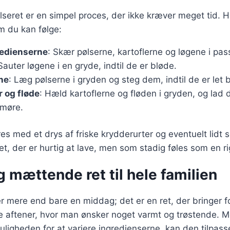
lseret er en simpel proces, der ikke kræver meget tid. H
m du kan følge:
redienserne
: Skær pølserne, kartoflerne og løgene i pas
Sauter løgene i en gryde, indtil de er bløde.
ne
: Læg pølserne i gryden og steg dem, indtil de er let 
r og fløde
: Hæld kartoflerne og fløden i gryden, og lad d
 møre.
es med et drys af friske krydderurter og eventuelt lidt 
et, der er hurtig at lave, men som stadig føles som en r
 mættende ret til hele familien
er mere end bare en middag; det er en ret, der bringer
lde aftener, hvor man ønsker noget varmt og trøstende. M
uligheden for at variere ingredienserne, kan den tilpasse