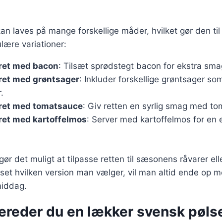
an laves på mange forskellige måder, hvilket gør den til 
lære variationer:
ret med bacon
: Tilsæt sprødstegt bacon for ekstra sma
ret med grøntsager
: Inkluder forskellige grøntsager som
.
ret med tomatsauce
: Giv retten en syrlig smag med t
ret med kartoffelmos
: Server med kartoffelmos for en e
gør det muligt at tilpasse retten til sæsonens råvarer elle
set hvilken version man vælger, vil man altid ende op 
middag.
bereder du en lækker svensk pøls