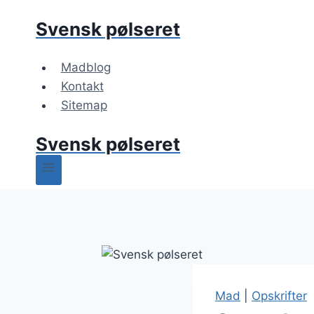
Fortsæt
Svensk pølseret
til
indhold
Madblog
Kontakt
Sitemap
Svensk pølseret
Mad
|
Opskrifter