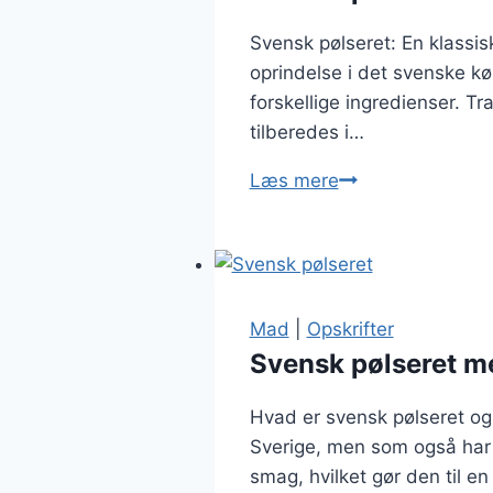
Svensk pølseret: En klassis
oprindelse i det svenske kø
forskellige ingredienser. Tr
tilberedes i…
Svensk
Læs mere
pølseret
fra
bunden
med
hvidløg
Mad
|
Opskrifter
Svensk pølseret me
Hvad er svensk pølseret og 
Sverige, men som også har v
smag, hvilket gør den til e