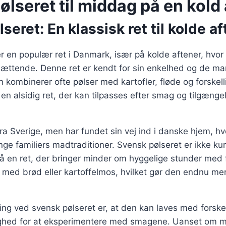
lseret til middag på en kold
seret: En klassisk ret til kolde a
r en populær ret i Danmark, især på kolde aftener, hvo
ættende. Denne ret er kendt for sin enkelhed og de man
 kombinerer ofte pølser med kartofler, fløde og forskell
l en alsidig ret, der kan tilpasses efter smag og tilgænge
a Sverige, men har fundet sin vej ind i danske hjem, hv
nge familiers madtraditioner. Svensk pølseret er ikke ku
 en ret, der bringer minder om hyggelige stunder med f
 med brød eller kartoffelmos, hvilket gør den endnu me
ing ved svensk pølseret er, at den kan laves med forskel
lighed for at eksperimentere med smagene. Uanset om 