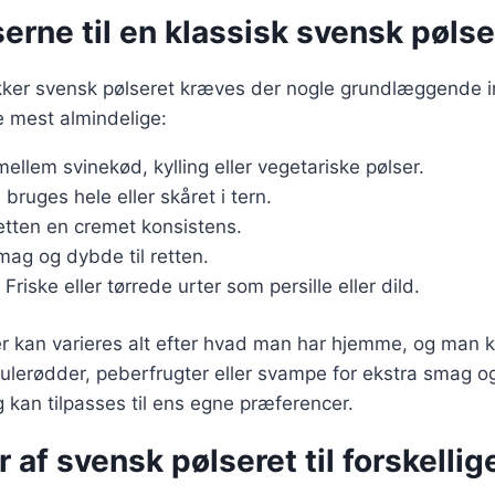
erne til en klassisk svensk pølse
ækker svensk pølseret kræves der nogle grundlæggende i
de mest almindelige:
mellem svinekød, kylling eller vegetariske pølser.
 bruges hele eller skåret i tern.
retten en cremet konsistens.
smag og dybde til retten.
: Friske eller tørrede urter som persille eller dild.
r kan varieres alt efter hvad man har hjemme, og man ka
lerødder, peberfrugter eller svampe for ekstra smag og
ig kan tilpasses til ens egne præferencer.
r af svensk pølseret til forskellig