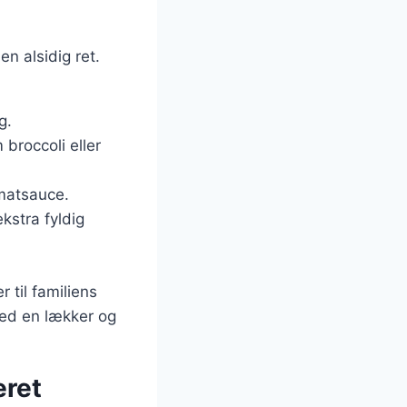
en alsidig ret.
g.
 broccoli eller
omatsauce.
kstra fyldig
r til familiens
med en lækker og
eret