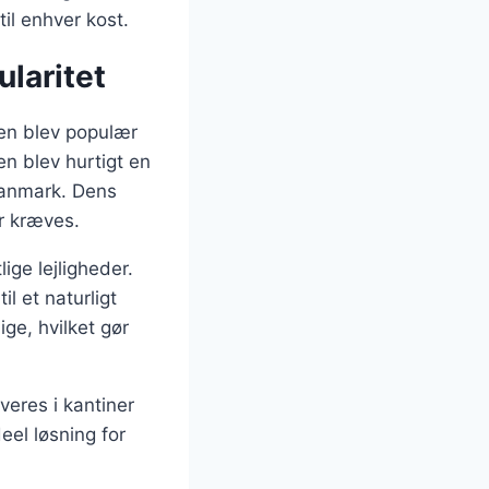
til enhver kost.
laritet
den blev populær
n blev hurtigt en
Danmark. Dens
er kræves.
ige lejligheder.
l et naturligt
ge, hvilket gør
veres i kantiner
eel løsning for