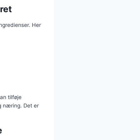
ret
ngredienser. Her
n tilføje
 næring. Det er
e