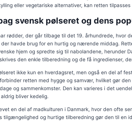
lling eller vegetariske alternativer, kan retten tilpasses 
bag svensk pølseret og dens popu
ar rødder, der går tilbage til det 19. århundrede, hvor 
 der havde brug for en hurtig og nærende middag. Rette
svenske hjem og spredte sig til nabolandene, herunder 
ilskrives den enkle tilberedning og de få ingredienser, d
ølseret ikke kun en hverdagsret, men også en del af festl
rbinder retten med hygge og samvær, hvilket gør den ti
iddage og sammenkomster. Den kan varieres i det uendeli
 aldrig bliver kedelig.
evet en del af madkulturen i Danmark, hvor den ofte ser
 tilgængelighed og hurtige tilberedning gør den til en id