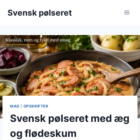
Fortsæt
Svensk pølseret
til
indhold
MAD
|
OPSKRIFTER
Svensk pølseret med æg
og flødeskum