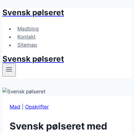
Svensk pølseret
Fortsæt
til
indhold
Madblog
Kontakt
Sitemap
Svensk pølseret
Mad
|
Opskrifter
Svensk pølseret med