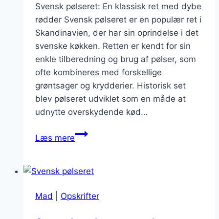
Svensk pølseret: En klassisk ret med dybe
rødder Svensk pølseret er en populær ret i
Skandinavien, der har sin oprindelse i det
svenske køkken. Retten er kendt for sin
enkle tilberedning og brug af pølser, som
ofte kombineres med forskellige
grøntsager og krydderier. Historisk set
blev pølseret udviklet som en måde at
udnytte overskydende kød…
Svensk
Læs mere
pølseret
til
frokost
med
Mad
|
Opskrifter
grøntsager