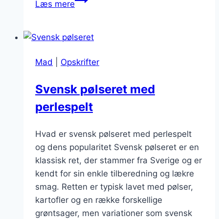
Læs mere
pølseret
med
krydderi
og
Mad
|
Opskrifter
æble
Svensk pølseret med
perlespelt
Hvad er svensk pølseret med perlespelt
og dens popularitet Svensk pølseret er en
klassisk ret, der stammer fra Sverige og er
kendt for sin enkle tilberedning og lækre
smag. Retten er typisk lavet med pølser,
kartofler og en række forskellige
grøntsager, men variationer som svensk