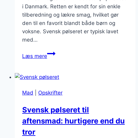
i Danmark. Retten er kendt for sin enkle
tilberedning og lækre smag, hvilket gør
den til en favorit blandt både børn og
voksne. Svensk pølseret er typisk lavet
med…
Svensk
Læs mere
pølseret
med
kylling
i
Mad
|
Opskrifter
flødesauce
Svensk pølseret til
aftensmad: hurtigere end du
tror