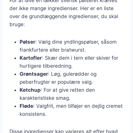
For at lave en lækker svensk pølseret kræves
der ikke mange ingredienser. Her er en liste
over de grundlæggende ingredienser, du skal
bruge:
Pølser
: Vælg dine yndlingspølser, såsom
frankfurtere eller bratwurst.
Kartofler
: Skær dem i tern eller skiver for
hurtigere tilberedning.
Grøntsager
: Løg, gulerødder og
peberfrugter er populære valg.
Ketchup
: For at give retten den
karakteristiske smag.
Fløde
: Valgfrit, men tilføjer en dejlig cremet
konsistens.
Disse ingredienser kan varieres alt efter hvad