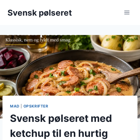
Fortsæt
Svensk pølseret
til
indhold
MAD
|
OPSKRIFTER
Svensk pølseret med
ketchup til en hurtig