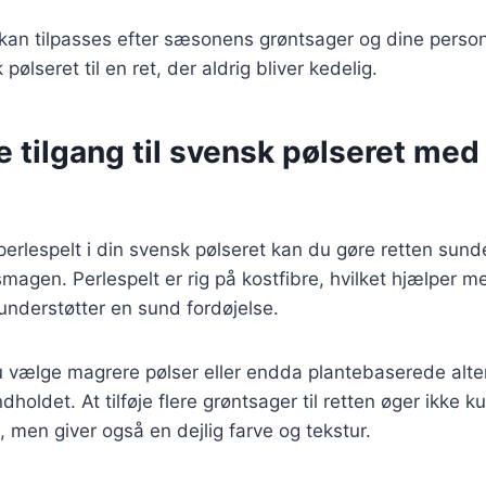
 kan tilpasses efter sæsonens grøntsager og dine person
pølseret til en ret, der aldrig bliver kedelig.
 tilgang til svensk pølseret med
perlespelt i din svensk pølseret kan du gøre retten sun
gen. Perlespelt er rig på kostfibre, hvilket hjælper m
nderstøtter en sund fordøjelse.
vælge magrere pølser eller endda plantebaserede altern
dholdet. At tilføje flere grøntsager til retten øger ikke k
 men giver også en dejlig farve og tekstur.