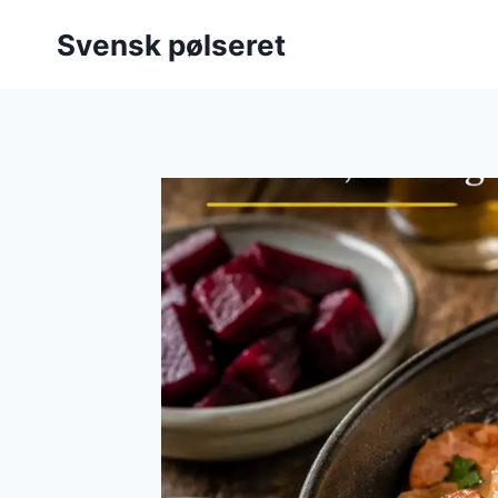
Fortsæt
Svensk pølseret
til
indhold