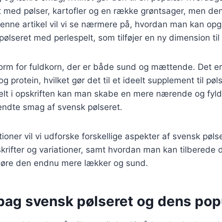
et med pølser, kartofler og en række grøntsager, men de
enne artikel vil vi se nærmere på, hvordan man kan op
ølseret med perlespelt, som tilføjer en ny dimension til 
form for fuldkorn, der er både sund og mættende. Det e
 og protein, hvilket gør det til et ideelt supplement til pø
elt i opskriften kan man skabe en mere nærende og fyldi
endte smag af svensk pølseret.
tioner vil vi udforske forskellige aspekter af svensk pøls
skrifter og variationer, samt hvordan man kan tilberede
t gøre den endnu mere lækker og sund.
bag svensk pølseret og dens popu