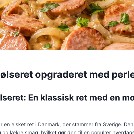
ølseret opgraderet med perl
lseret: En klassisk ret med en m
r en elsket ret i Danmark, der stammer fra Sverige. Den 
g og lækre smag, hvilket gør den til en populær hverdagsr