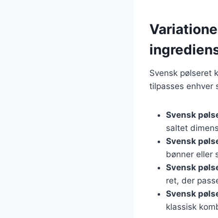
Variatione
ingredien
Svensk pølseret k
tilpasses enhver 
Svensk pøls
saltet dimens
Svensk pøls
bønner eller 
Svensk pøls
ret, der passe
Svensk pøls
klassisk komb