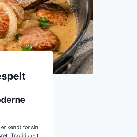
espelt
oderne
er kendt for sin
et. Traditionelt