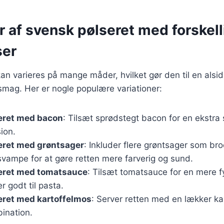
r af svensk pølseret med forskell
ser
an varieres på mange måder, hvilket gør den til en alsidi
smag. Her er nogle populære variationer:
eret med bacon
: Tilsæt sprødstegt bacon for en ekstra
ion.
eret med grøntsager
: Inkluder flere grøntsager som bro
svampe for at gøre retten mere farverig og sund.
eret med tomatsauce
: Tilsæt tomatsauce for en mere f
r godt til pasta.
eret med kartoffelmos
: Server retten med en lækker ka
ination.