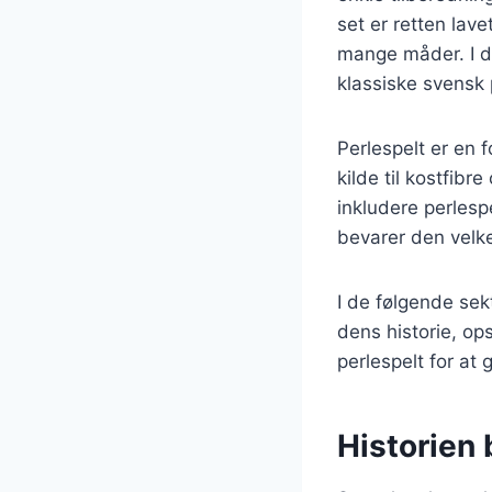
set er retten lav
mange måder. I d
klassiske svensk p
Perlespelt er en 
kilde til kostfibre
inkludere perlesp
bevarer den velk
I de følgende sek
dens historie, op
perlespelt for a
Historien 