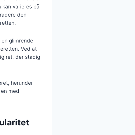
n kan varieres på
gradere den
retten.
r en glimrende
lseretten. Ved at
g ret, der stadig
eret, herunder
 den med
laritet