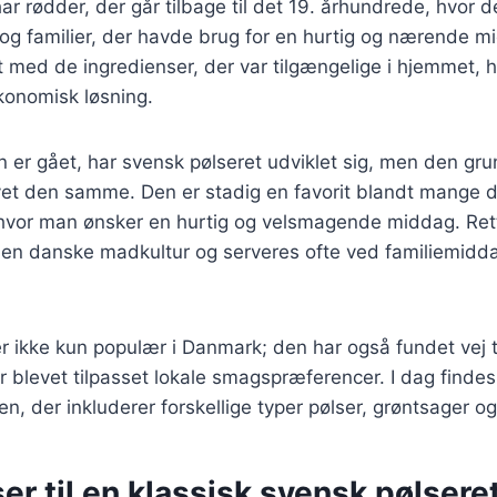
ar rødder, der går tilbage til det 19. århundrede, hvor 
og familier, der havde brug for en hurtig og nærende m
dt med de ingredienser, der var tilgængelige i hjemmet, h
økonomisk løsning.
en er gået, har svensk pølseret udviklet sig, men den g
evet den samme. Den er stadig en favorit blandt mange d
 hvor man ønsker en hurtig og velsmagende middag. Ret
 den danske madkultur og serveres ofte ved familiemidd
r ikke kun populær i Danmark; den har også fundet vej t
r blevet tilpasset lokale smagspræferencer. I dag findes 
ten, der inkluderer forskellige typer pølser, grøntsager o
er til en klassisk svensk pølser