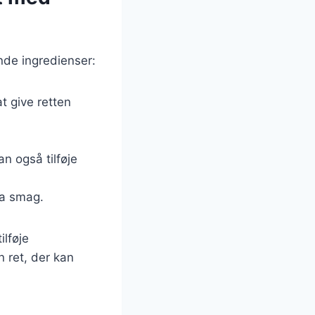
nde ingredienser:
t give retten
n også tilføje
ra smag.
ilføje
en ret, der kan