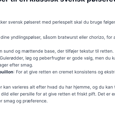
kker svensk pølseret med perlespelt skal du bruge følge
 dine yndlingspølser, såsom bratwurst eller chorizo, for a
En sund og mættende base, der tilføjer tekstur til retten.
 Gulerødder, løg og peberfrugter er gode valg, men du ka
ager efter smag.
ouillon
: For at give retten en cremet konsistens og ekst
r kan varieres alt efter hvad du har hjemme, og du kan t
ld eller persille for at give retten et friskt pift. Det er 
ver smag og præference.