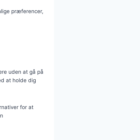
lige præferencer,
dere uden at gå på
ed at holde dig
ativer for at
un