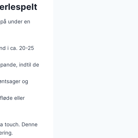
erlespelt
 på under en
nd i ca. 20-25
pande, indtil de
røntsager og
løde eller
tra touch. Denne
æring.