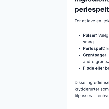
perlespelt
For at lave en læ
Pølser
: Vælg
smag.
Perlespelt
: 
Grøntsager
:
andre grønts
Fløde eller b
Disse ingrediense
krydderurter som di
tilpasses til enh