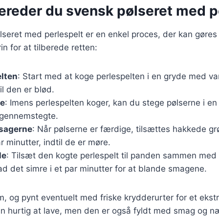
bereder du svensk pølseret med p
lseret med perlespelt er en enkel proces, der kan gøres
in for at tilberede retten:
elten
: Start med at koge perlespelten i en gryde med va
il den er blød.
ne
: Imens perlespelten koger, kan du stege pølserne i en 
 gennemstegte.
tsagerne
: Når pølserne er færdige, tilsættes hakkede g
r minutter, indtil de er møre.
le
: Tilsæt den kogte perlespelt til panden sammen med f
lad det simre i et par minutter for at blande smagene.
m, og pynt eventuelt med friske krydderurter for et eks
kun hurtig at lave, men den er også fyldt med smag og n