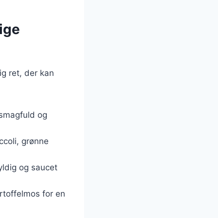
ige
g ret, der kan
 smagfuld og
ccoli, grønne
yldig og saucet
rtoffelmos for en