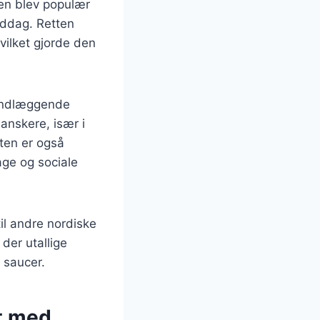
den blev populær
iddag. Retten
vilket gjorde den
rundlæggende
anskere, især i
ten er også
age og sociale
il andre nordiske
der utallige
g saucer.
et med