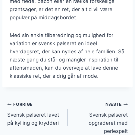
med fløde, bacon eller en række forskellige
grøntsager, er det en ret, der altid vil være
populær på middagsbordet.
Med sin enkle tilberedning og mulighed for
variation er svensk pølseret en ideel
hverdagsret, der kan nydes af hele familien. Så
næste gang du står og mangler inspiration til
aftensmaden, kan du overveje at lave denne
klassiske ret, der aldrig går af mode.
Indlægsnavigation
FORRIGE
NÆSTE
Svensk pølseret lavet
Svensk pølseret
på kylling og krydderi
opgraderet med
perlespelt