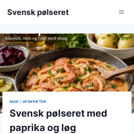
Fortsæt
Svensk pølseret
til
indhold
MAD
|
OPSKRIFTER
Svensk pølseret med
paprika og løg