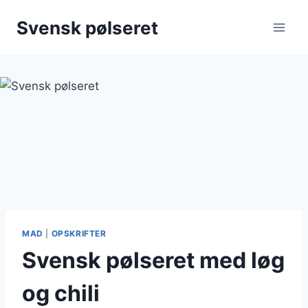
Fortsæt
Svensk pølseret
til
indhold
MAD
|
OPSKRIFTER
Svensk pølseret med løg
og chili