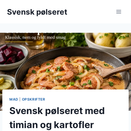
Fortsæt
Svensk pølseret
til
indhold
MAD
|
OPSKRIFTER
Svensk pølseret med
timian og kartofler