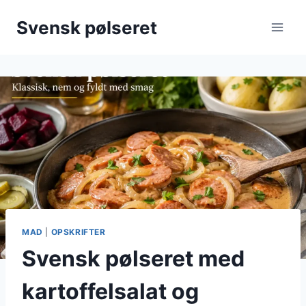
Fortsæt
Svensk pølseret
til
indhold
MAD
|
OPSKRIFTER
Svensk pølseret med
kartoffelsalat og