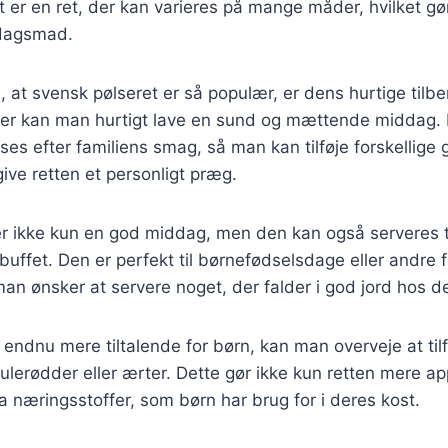
er en ret, der kan varieres på mange måder, hvilket gør 
rdagsmad.
l, at svensk pølseret er så populær, er dens hurtige tilb
nser kan man hurtigt lave en sund og mættende middag. 
sses efter familiens smag, så man kan tilføje forskellige 
give retten et personligt præg.
r ikke kun en god middag, men den kan også serveres til
buffet. Den er perfekt til børnefødselsdage eller andre f
 man ønsker at servere noget, der falder i god jord hos 
 endnu mere tiltalende for børn, kan man overveje at tilf
lerødder eller ærter. Dette gør ikke kun retten mere ap
ra næringsstoffer, som børn har brug for i deres kost.