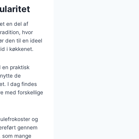
laritet
et en del af
adition, hvor
r den til en ideel
id i køkkenet.
l en praktisk
nytte de
t. I dag findes
re med forskellige
julefrokoster og
dereført gennem
rv, som mange