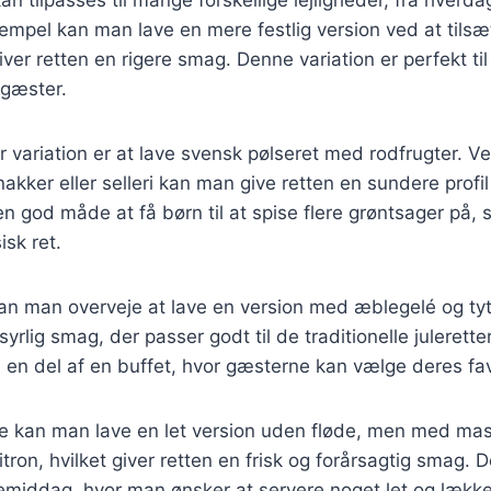
n tilpasses til mange forskellige lejligheder, fra hverda
empel kan man lave en mere festlig version ved at tils
iver retten en rigere smag. Denne variation er perfekt 
 gæster.
variation er at lave svensk pølseret med rodfrugter. Ve
akker eller selleri kan man give retten en sundere profil
n god måde at få børn til at spise flere grøntsager på,
isk ret.
 kan man overveje at lave en version med æblegelé og t
 syrlig smag, der passer godt til de traditionelle julerett
en del af en buffet, hvor gæsterne kan vælge deres favo
 kan man lave en let version uden fløde, men med mass
tron, hvilket giver retten en frisk og forårsagtig smag. 
skemiddag, hvor man ønsker at servere noget let og lække