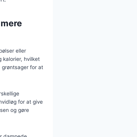
g mere
ølser eller
alorier, hvilket
 grøntsager for at
skellige
vidløg for at give
lsen og gøre
ler dampede