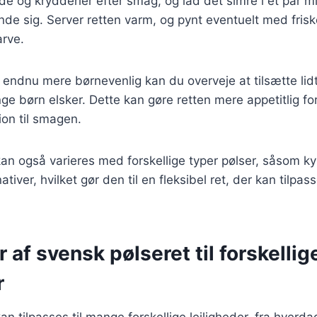
øde og krydderier efter smag, og lad det simre i et par mi
e sig. Server retten varm, og pynt eventuelt med frisk
arve.
n endnu mere børnevenlig kan du overveje at tilsætte lidt
 børn elsker. Dette kan gøre retten mere appetitlig for
on til smagen.
an også varieres med forskellige typer pølser, såsom kyl
ativer, hvilket gør den til en fleksibel ret, der kan tilpas
r af svensk pølseret til forskellig
r