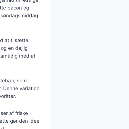
gsmad til festlige
ætte bacon og
til søndagsmiddag
d at tilsætte
 og en dejlig
 samtidig med at
yttebær, som
er. Denne variation
ritter.
er af friske
Dette gør den ideel
rt.