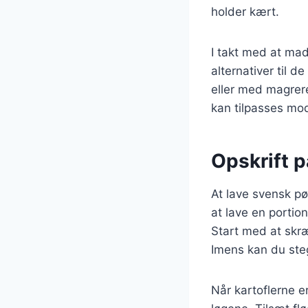
holder kært.
I takt med at ma
alternativer til d
eller med magrer
kan tilpasses mo
Opskrift p
At lave svensk pø
at lave en portion
Start med at skræ
Imens kan du steg
Når kartoflerne e