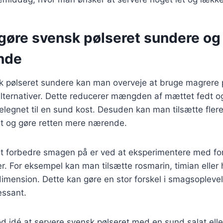
t gøre svensk pølseret sundere o
nde
k pølseret sundere kan man overveje at bruge magrere p
ternativer. Dette reducerer mængden af mættet fedt og k
elegnet til en sund kost. Desuden kan man tilsætte flere
et og gøre retten mere nærende.
 forbedre smagen på er ved at eksperimentere med for
er. For eksempel kan man tilsætte rosmarin, timian eller h
dimension. Dette kan gøre en stor forskel i smagsopleve
essant.
od idé at servere svensk pølseret med en sund salat el