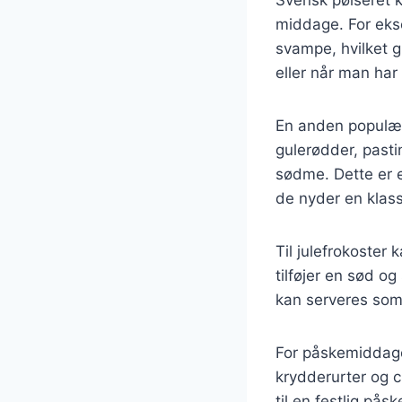
Svensk pølseret ka
middage. For eks
svampe, hvilket g
eller når man har
En anden populær 
gulerødder, pastin
sødme. Dette er e
de nyder en klass
Til julefrokoster
tilføjer en sød og
kan serveres som 
For påskemiddage
krydderurter og ci
til en festlig på