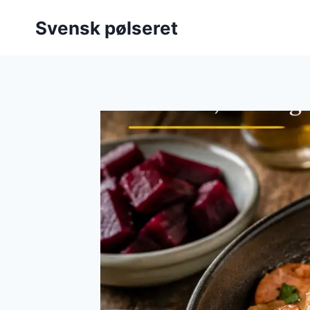
Fortsæt
Svensk pølseret
til
indhold