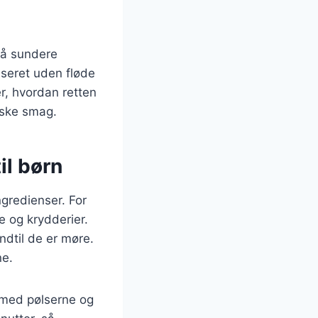
på sundere
ølseret uden fløde
r, hvordan retten
iske smag.
il børn
ngredienser. For
de og krydderier.
ndtil de er møre.
ne.
 med pølserne og