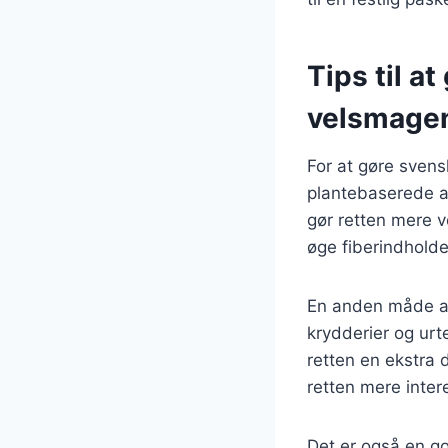
Tips til a
velsmage
For at gøre svens
plantebaserede al
gør retten mere v
øge fiberindhold
En anden måde at
krydderier og urt
retten en ekstra 
retten mere inter
Det er også en g