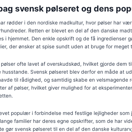
bag svensk pølseret og dens popu
ar rødder i den nordiske madkultur, hvor pølser har vær
hundreder. Retten er blevet en del af den danske madtr
es i hjemmet. Den enkle opskrift og de få ingredienser gø
ilier, der ønsker at spise sundt uden at bruge for meget t
 pølser ofte lavet af overskudskød, hvilket gjorde dem ti
e husstande. Svensk pølseret blev derfor en måde at ud
avde til rådighed, og samtidig skabe en velsmagende re
er af pølser, hvilket giver mulighed for at eksperimente
etten.
evet populær i forbindelse med festlige lejligheder som 
nge familier har deres egne opskrifter, som de har vi
te gør svensk pølseret til en del af den danske kultura