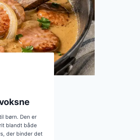
g voksne
il børn. Den er
orit blandt både
vs, der binder det