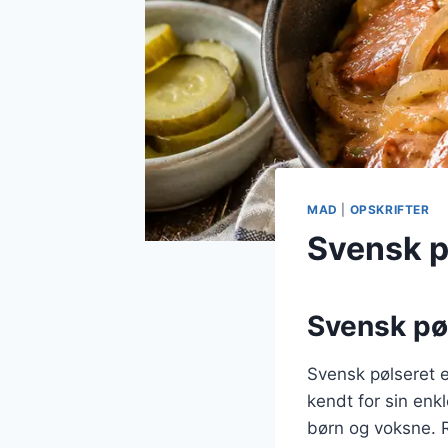
MAD
|
OPSKRIFTER
Svensk pø
Svensk pøl
Svensk pølseret e
kendt for sin enk
børn og voksne. R