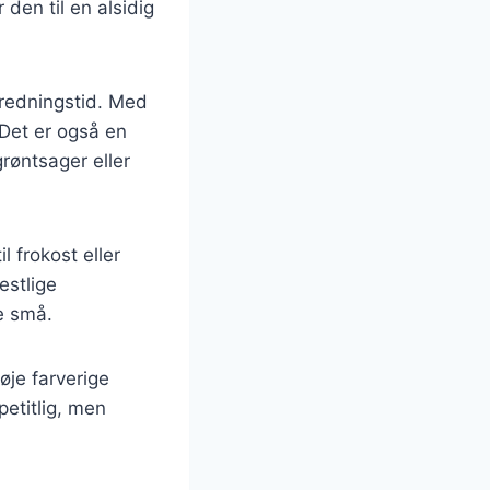
den til en alsidig
eredningstid. Med
Det er også en
grøntsager eller
 frokost eller
estlige
de små.
øje farverige
petitlig, men