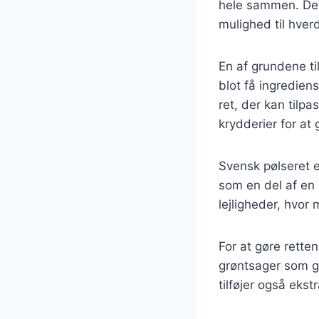
hele sammen. Det 
mulighed til hve
En af grundene ti
blot få ingredie
ret, der kan tilpa
krydderier for at 
Svensk pølseret e
som en del af en 
lejligheder, hvor
For at gøre retten
grøntsager som gu
tilføjer også ekst