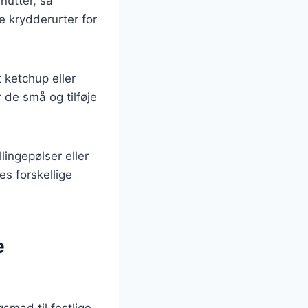
nutter, så
e krydderurter for
 ketchup eller
 de små og tilføje
lingepølser eller
ses forskellige
e