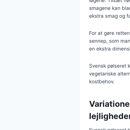
løgene. Tilsæt fl
smagene kan bland
ekstra smag og f
For at gøre rette
sennep, som mange
en ekstra dimensi
Svensk pølseret k
vegetariske altern
kostbehov.
Variatione
lejlighede