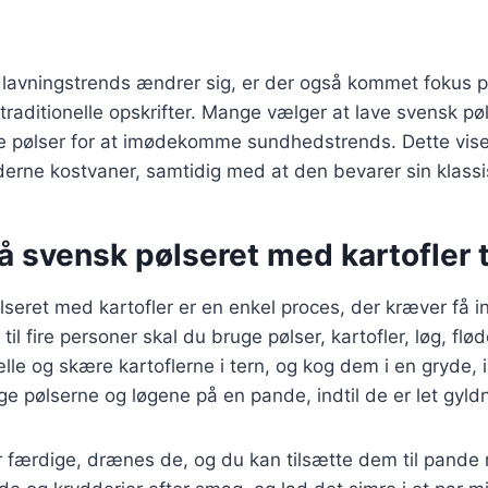
dlavningstrends ændrer sig, er der også kommet fokus 
e traditionelle opskrifter. Mange vælger at lave svensk p
e pølser for at imødekomme sundhedstrends. Dette vise
derne kostvaner, samtidig med at den bevarer sin klass
å svensk pølseret med kartofler t
lseret med kartofler er en enkel proces, der kræver få i
 til fire personer skal du bruge pølser, kartofler, løg, flø
lle og skære kartoflerne i tern, og kog dem i en gryde, i
e pølserne og løgene på en pande, indtil de er let gyld
r færdige, drænes de, og du kan tilsætte dem til pande