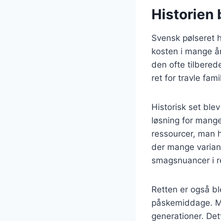
Historien 
Svensk pølseret h
kosten i mange år
den ofte tilbered
ret for travle fam
Historisk set blev
løsning for mang
ressourcer, man h
der mange variant
smagsnuancer i r
Retten er også bl
påskemiddage. Ma
generationer. Det