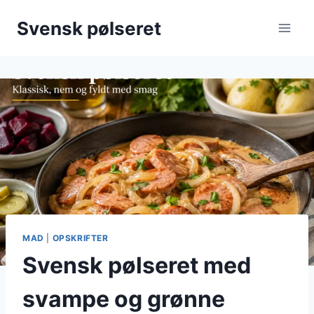
Fortsæt
Svensk pølseret
til
indhold
MAD
|
OPSKRIFTER
Svensk pølseret med
svampe og grønne