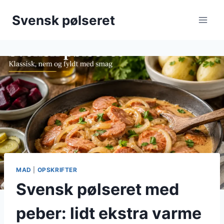
Fortsæt
Svensk pølseret
til
indhold
MAD
|
OPSKRIFTER
Svensk pølseret med
peber: lidt ekstra varme