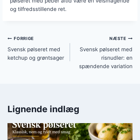
pølseret med peber altid være en velsmagende
og tilfredsstillende ret.
Indlægsnavigation
FORRIGE
NÆSTE
Svensk pølseret med
Svensk pølseret med
ketchup og grøntsager
risnudler: en
spændende variation
Lignende indlæg