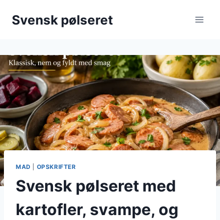
Fortsæt
Svensk pølseret
til
indhold
MAD
|
OPSKRIFTER
Svensk pølseret med
kartofler, svampe, og