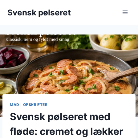
Fortsæt
Svensk pølseret
til
indhold
MAD
|
OPSKRIFTER
Svensk pølseret med
fløde: cremet og lækker