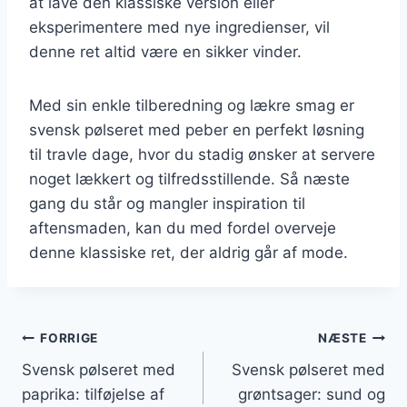
at lave den klassiske version eller
eksperimentere med nye ingredienser, vil
denne ret altid være en sikker vinder.
Med sin enkle tilberedning og lækre smag er
svensk pølseret med peber en perfekt løsning
til travle dage, hvor du stadig ønsker at servere
noget lækkert og tilfredsstillende. Så næste
gang du står og mangler inspiration til
aftensmaden, kan du med fordel overveje
denne klassiske ret, der aldrig går af mode.
Indlægsnavigation
FORRIGE
NÆSTE
Svensk pølseret med
Svensk pølseret med
paprika: tilføjelse af
grøntsager: sund og