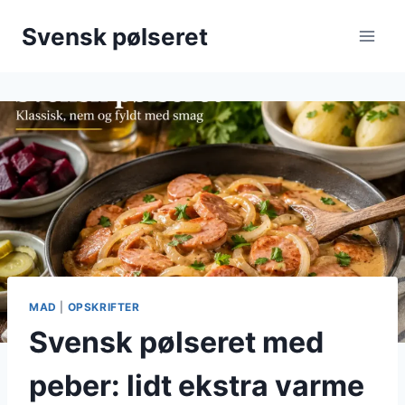
Fortsæt
Svensk pølseret
til
indhold
MAD
|
OPSKRIFTER
Svensk pølseret med
peber: lidt ekstra varme