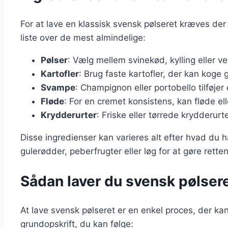
For at lave en klassisk svensk pølseret kræves de
liste over de mest almindelige:
Pølser
: Vælg mellem svinekød, kylling eller ve
Kartofler
: Brug faste kartofler, der kan koge 
Svampe
: Champignon eller portobello tilføje
Fløde
: For en cremet konsistens, kan fløde e
Krydderurter
: Friske eller tørrede krydderurt
Disse ingredienser kan varieres alt efter hvad du 
gulerødder, peberfrugter eller løg for at gøre rette
Sådan laver du svensk pølseret 
At lave svensk pølseret er en enkel proces, der ka
grundopskrift, du kan følge: