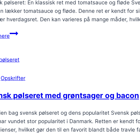
 pølseret: En klassisk ret med tomatsauce og fløde Sve
 lækker tomatsauce og fløde. Denne ret er kendt for sin 
r hverdagsret. Den kan varieres på mange måder, hvilke
Svensk
mere
pølseret
med
tomatsauce
og
fløde
|
Opskrifter
nsk pølseret med grøntsager og bacon
ien bag svensk pølseret og dens popularitet Svensk pøls
ar vundet stor popularitet i Danmark. Retten er kendt for
ienser, hvilket gør den til en favorit blandt både travle