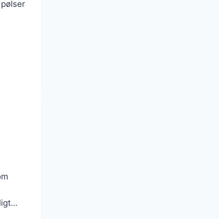
 pølser
n
som
ligt…