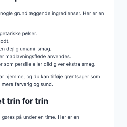
r nogle grundlæggende ingredienser. Her er en
getariske pølser.
godt.
r en dejlig umami-smag.
ller madlavningsfløde anvendes.
er som persille eller dild giver ekstra smag.
har hjemme, og du kan tilføje grøntsager som
n mere farverig og sund.
trin for trin
n gøres på under en time. Her er en