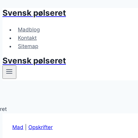
Svensk pølseret
Fortsæt
til
indhold
Madblog
Kontakt
Sitemap
Svensk pølseret
Mad
|
Opskrifter