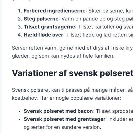
Forbered ingredienserne
: Skær pølserne, ka
Steg pølserne
: Varm en pande op og steg pøls
Tilsæt grøntsagerne
: Tilsæt kartofler og sv
Hæld fløde over
: Tilsæt fløde og lad retten si
Server retten varm, gerne med et drys af friske kr
glæder, og som kan nydes af hele familien.
Variationer af svensk pølseret
Svensk pølseret kan tilpasses på mange måder, så 
kostbehov. Her er nogle populære variationer:
Svensk pølseret med bacon
: Tilsæt sprødst
Svensk pølseret med grøntsager
: Inkluder 
og ærter for en sundere version.