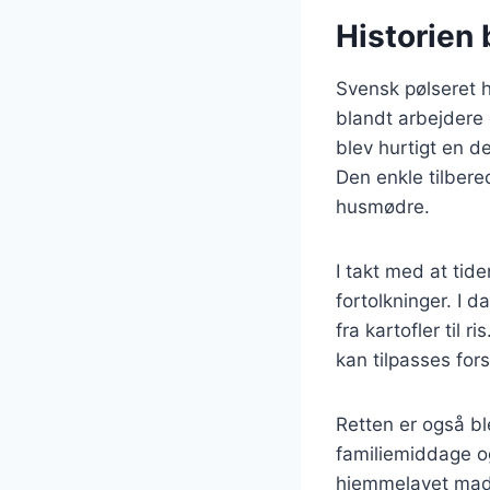
Historien 
Svensk pølseret h
blandt arbejdere 
blev hurtigt en d
Den enkle tilbered
husmødre.
I takt med at tid
fortolkninger. I d
fra kartofler til 
kan tilpasses fo
Retten er også bl
familiemiddage 
hjemmelavet mad,