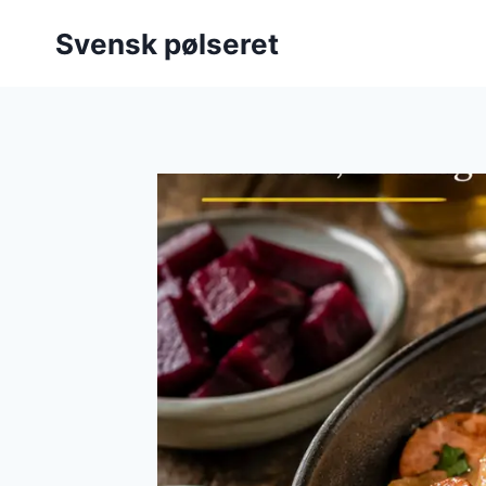
Fortsæt
Svensk pølseret
til
indhold