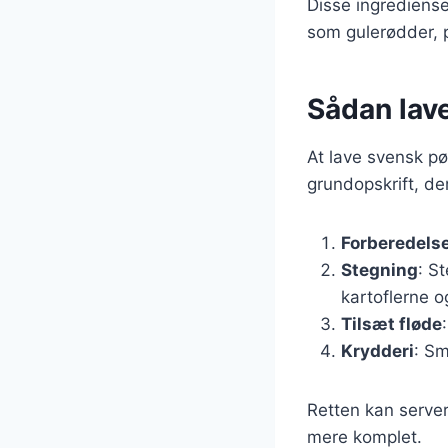
Disse ingrediense
som gulerødder, p
Sådan lave
At lave svensk pø
grundopskrift, de
Forberedels
Stegning
: S
kartoflerne og
Tilsæt fløde
Krydderi
: Sm
Retten kan server
mere komplet.