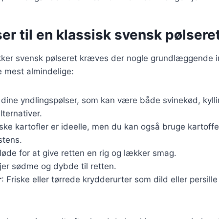
er til en klassisk svensk pølsere
ækker svensk pølseret kræves der nogle grundlæggende i
de mest almindelige:
 dine yndlingspølser, som kan være både svinekød, kyllin
lternativer.
iske kartofler er ideelle, men du kan også bruge kartoff
stens.
 fløde for at give retten en rig og lækker smag.
føjer sødme og dybde til retten.
r
: Friske eller tørrede krydderurter som dild eller persill