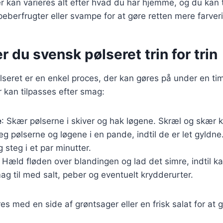
r kan varieres alt efter hvad du har hjemme, og du kan t
eberfrugter eller svampe for at gøre retten mere farver
r du svensk pølseret trin for trin
lseret er en enkel proces, der kan gøres på under en ti
r kan tilpasses efter smag:
e
: Skær pølserne i skiver og hak løgene. Skræl og skær ka
teg pølserne og løgene i en pande, indtil de er let gyldne
 steg i et par minutter.
: Hæld fløden over blandingen og lad det simre, indtil ka
ag til med salt, peber og eventuelt krydderurter.
es med en side af grøntsager eller en frisk salat for at 