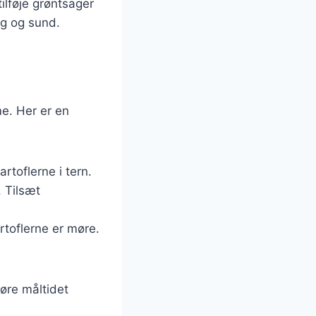
ilføje grøntsager
ig og sund.
me. Her er en
rtoflerne i tern.
. Tilsæt
rtoflerne er møre.
gøre måltidet