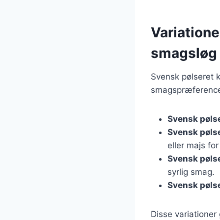
Variatione
smagsløg
Svensk pølseret 
smagspræferencer
Svensk pøls
Svensk pøls
eller majs fo
Svensk pøls
syrlig smag.
Svensk pølse
Disse variationer 