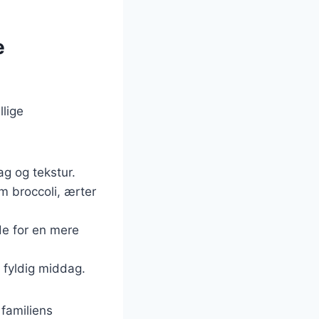
e
lige
ag og tekstur.
om broccoli, ærter
de for en mere
g fyldig middag.
 familiens