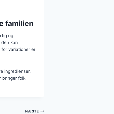
le familien
rtig og
g den kan
for variationer er
e ingredienser,
r bringer folk
NÆSTE