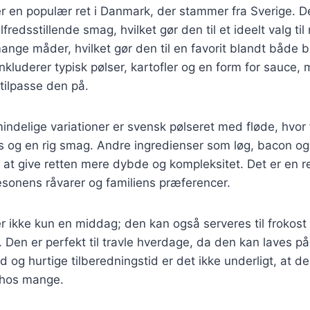
r en populær ret i Danmark, der stammer fra Sverige. D
lfredsstillende smag, hvilket gør den til et ideelt valg ti
ange måder, hvilket gør den til en favorit blandt både 
nkluderer typisk pølser, kartofler og en form for sauce, 
 tilpasse den på.
indelige variationer er svensk pølseret med fløde, hvor f
s og en rig smag. Andre ingredienser som løg, bacon og
r at give retten mere dybde og kompleksitet. Det er en r
æsonens råvarer og familiens præferencer.
r ikke kun en middag; den kan også serveres til frokost
 Den er perfekt til travle hverdage, da den kan laves på
d og hurtige tilberedningstid er det ikke underligt, at d
 hos mange.