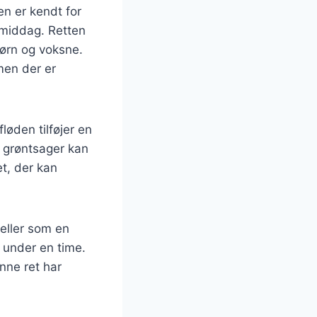
en er kendt for
l middag. Retten
børn og voksne.
men der er
løden tilføjer en
 grøntsager kan
et, der kan
 eller som en
 under en time.
enne ret har