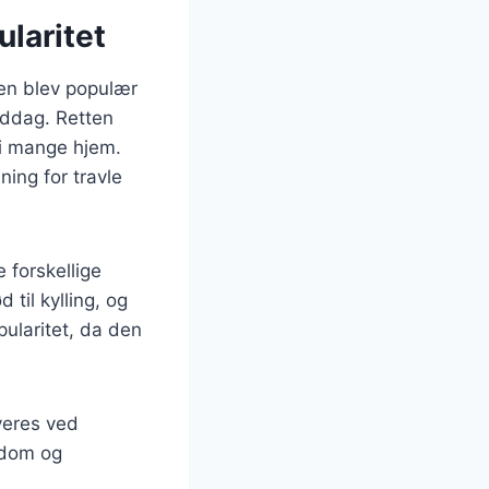
laritet
den blev populær
iddag. Retten
 i mange hjem.
ning for travle
 forskellige
 til kylling, og
opularitet, da den
veres ved
ndom og