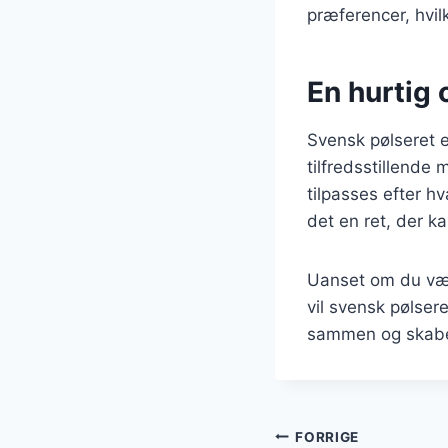
præferencer, hvilk
En hurtig 
Svensk pølseret e
tilfredsstillende
tilpasses efter h
det en ret, der k
Uanset om du væl
vil svensk pølseret
sammen og skabe
Indlægsnavi
FORRIGE