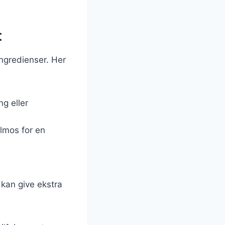
t
ngredienser. Her
g eller
elmos for en
e kan give ekstra