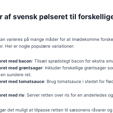
r af svensk pølseret til forskellig
kan varieres på mange måder for at imødekomme forskel
. Her er nogle populære variationer:
eret med bacon
: Tilsæt sprødstegt bacon for ekstra sm
eret med grøntsager
: Inkluder forskellige grøntsager s
r en sundere ret.
eret med tomatsauce
: Brug tomatsauce i stedet for flø
ret med ris
: Server retten over ris for en anderledes o
gør det muligt at tilpasse retten til sæsonens råvarer og