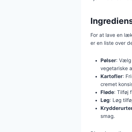
Ingrediens
For at lave en l
er en liste over 
Pølser
: Vælg
vegetariske a
Kartofler
: Fr
cremet konsi
Fløde
: Tilføj
Løg
: Løg til
Krydderurte
smag.