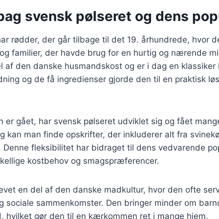
bag svensk pølseret og dens popu
ar rødder, der går tilbage til det 19. århundrede, hvor 
og familier, der havde brug for en hurtig og nærende m
el af den danske husmandskost og er i dag en klassiker
ning og de få ingredienser gjorde den til en praktisk løs
en er gået, har svensk pølseret udviklet sig og fået mange
ag kan man finde opskrifter, der inkluderer alt fra svinekød
ris. Denne fleksibilitet har bidraget til dens vedvarende p
rskellige kostbehov og smagspræferencer.
evet en del af den danske madkultur, hvor den ofte ser
og sociale sammenkomster. Den bringer minder om bar
 hvilket gør den til en kærkommen ret i mange hjem.