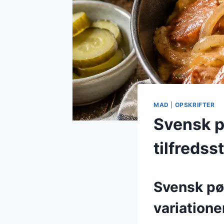
MAD
|
OPSKRIFTER
Svensk pø
tilfredss
Svensk pø
variatione