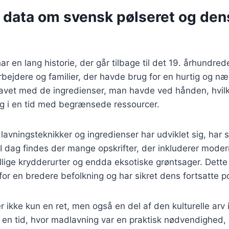
e data om svensk pølseret og den
ar en lang historie, der går tilbage til det 19. århundred
rbejdere og familier, der havde brug for en hurtig og 
lavet med de ingredienser, man havde ved hånden, hvilke
ng i en tid med begrænsede ressourcer.
lavningsteknikker og ingredienser har udviklet sig, har 
I dag findes der mange opskrifter, der inkluderer mode
llige krydderurter og endda eksotiske grøntsager. Dette 
for en bredere befolkning og har sikret dens fortsatte po
r ikke kun en ret, men også en del af den kulturelle arv 
en tid, hvor madlavning var en praktisk nødvendighed, 