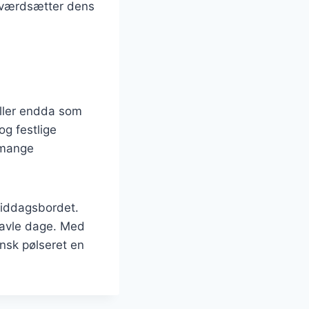
r værdsætter dens
eller endda som
og festlige
e mange
middagsbordet.
travle dage. Med
nsk pølseret en