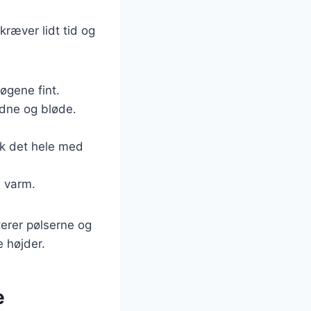
ræver lidt tid og
løgene fint.
yldne og bløde.
æk det hele med
n varm.
terer pølserne og
e højder.
e