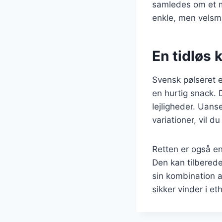
samledes om et m
enkle, men velsm
En tidløs k
Svensk pølseret e
en hurtig snack. D
lejligheder. Uans
variationer, vil d
Retten er også e
Den kan tilberede
sin kombination 
sikker vinder i et