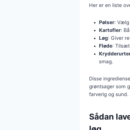
Her er en liste o
Pølser
: Vælg
Kartofler
: B
Løg
: Giver r
Fløde
: Tilsæ
Krydderurte
smag.
Disse ingrediense
grøntsager som g
farverig og sund. 
Sådan lav
løg