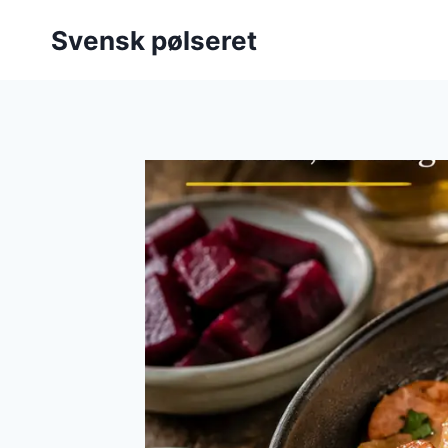
Fortsæt
Svensk pølseret
til
indhold