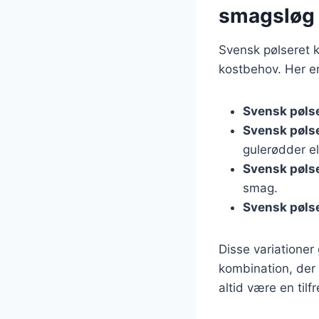
smagsløg
Svensk pølseret k
kostbehov. Her er
Svensk pøls
Svensk pøls
gulerødder el
Svensk pøls
smag.
Svensk pøls
Disse variationer
kombination, der 
altid være en til