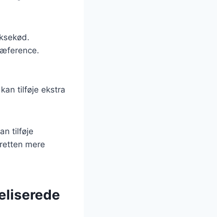
oksekød.
ræference.
 kan tilføje ekstra
n tilføje
 retten mere
eliserede