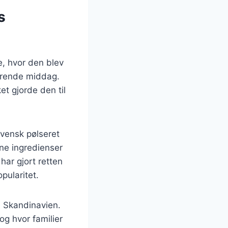
s
e, hvor den blev
nærende middag.
t gjorde den til
svensk pølseret
rne ingredienser
har gjort retten
pularitet.
i Skandinavien.
og hvor familier