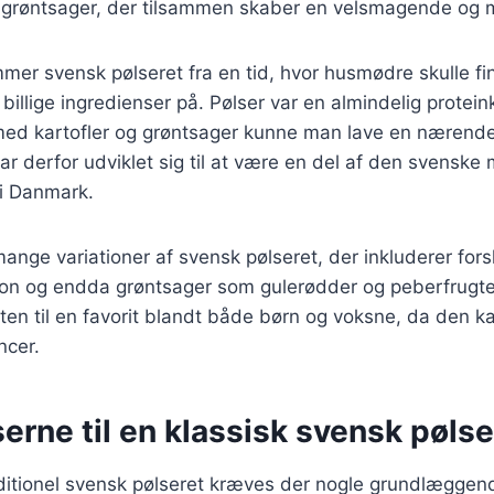
e grøntsager, der tilsammen skaber en velsmagende og 
mmer svensk pølseret fra en tid, hvor husmødre skulle f
billige ingredienser på. Pølser var en almindelig protein
d kartofler og grøntsager kunne man lave en nærende
har derfor udviklet sig til at være en del af den svenske
i Danmark.
mange variationer af svensk pølseret, der inkluderer fors
acon og endda grøntsager som gulerødder og peberfrugt
tten til en favorit blandt både børn og voksne, da den ka
ncer.
erne til en klassisk svensk pølse
aditionel svensk pølseret kræves der nogle grundlæggen