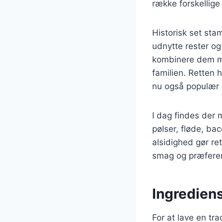
række forskellig
Historisk set sta
udnytte rester og 
kombinere dem me
familien. Retten 
nu også populær 
I dag findes der 
pølser, fløde, b
alsidighed gør re
smag og præfere
Ingrediens
For at lave en tr