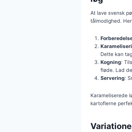
At lave svensk pø
tålmodighed. Her 
Forberedels
Karameliser
Dette kan ta
Kogning
: Ti
fløde. Lad de
Servering
: S
Karameliserede lø
kartoflerne perfek
Variatione