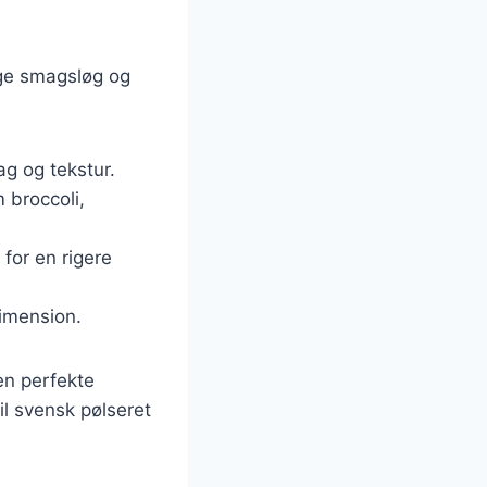
ige smagsløg og
ag og tekstur.
 broccoli,
 for en rigere
dimension.
en perfekte
il svensk pølseret