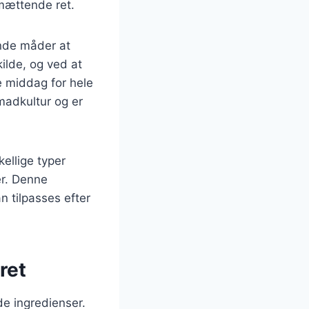
mættende ret.
inde måder at
kilde, og ved at
 middag for hele
 madkultur og er
kellige typer
er. Denne
n tilpasses efter
ret
de ingredienser.