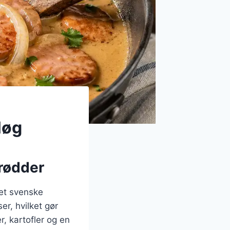
løg
 rødder
det svenske
er, hvilket gør
r, kartofler og en