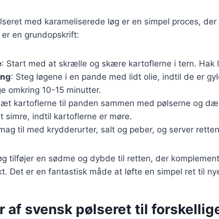
lseret med karameliserede løg er en simpel proces, der k
er en grundopskrift:
e
: Start med at skrælle og skære kartoflerne i tern. Hak 
ing
: Steg løgene i en pande med lidt olie, indtil de er g
ge omkring 10-15 minutter.
lsæt kartoflerne til panden sammen med pølserne og d
t simre, indtil kartoflerne er møre.
mag til med krydderurter, salt og peber, og server rette
g tilføjer en sødme og dybde til retten, der komplemen
t. Det er en fantastisk måde at løfte en simpel ret til ny
r af svensk pølseret til forskellig