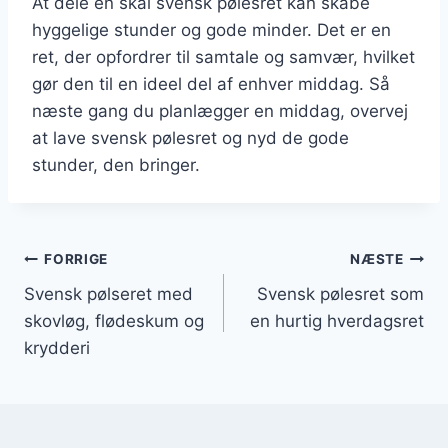
At dele en skål svensk pølesret kan skabe
hyggelige stunder og gode minder. Det er en
ret, der opfordrer til samtale og samvær, hvilket
gør den til en ideel del af enhver middag. Så
næste gang du planlægger en middag, overvej
at lave svensk pølesret og nyd de gode
stunder, den bringer.
Indlægsnavigation
FORRIGE
NÆSTE
Svensk pølseret med
Svensk pølesret som
skovløg, flødeskum og
en hurtig hverdagsret
krydderi