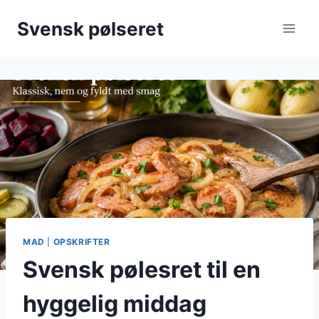
Fortsæt
Svensk pølseret
til
indhold
MAD
|
OPSKRIFTER
Svensk pølesret til en
hyggelig middag