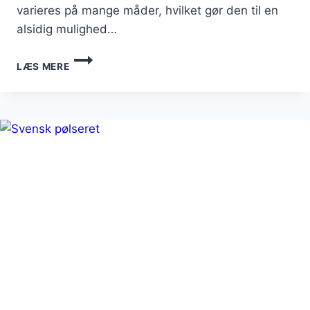
varieres på mange måder, hvilket gør den til en
alsidig mulighed…
SVENSK
LÆS MERE
PØLSERET
MED
KARTOFLER
OG
FLØDESOVS