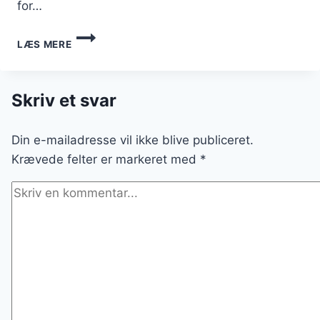
for…
SVENSK
LÆS MERE
PØLSERET
MED
FLØDE
OG
Skriv et svar
KRYDDERIER
Din e-mailadresse vil ikke blive publiceret.
Krævede felter er markeret med
*