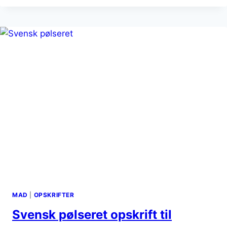
MED
KYLLING
OG
CHILI
MAD
|
OPSKRIFTER
Svensk pølseret opskrift til