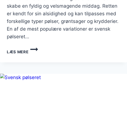
skabe en fyldig og velsmagende middag. Retten
er kendt for sin alsidighed og kan tilpasses med
forskellige typer pølser, grøntsager og krydderier.
En af de mest populære variationer er svensk
pølseret…
SVENSK
LÆS MERE
PØLSERET
MED
PEBER:
LIDT
EKSTRA
VARME
TIL
RETTEN