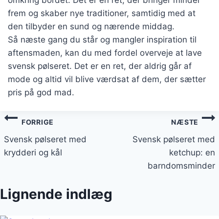
omkring bordet. Det er en ret, der bringer minder
frem og skaber nye traditioner, samtidig med at
den tilbyder en sund og nærende middag.
Så næste gang du står og mangler inspiration til
aftensmaden, kan du med fordel overveje at lave
svensk pølseret. Det er en ret, der aldrig går af
mode og altid vil blive værdsat af dem, der sætter
pris på god mad.
Indlægsnavigation
FORRIGE
NÆSTE
Svensk pølseret med
Svensk pølseret med
krydderi og kål
ketchup: en
barndomsminder
Lignende indlæg