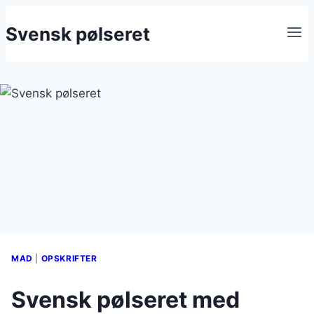
Fortsæt
Svensk pølseret
til
indhold
MAD
|
OPSKRIFTER
Svensk pølseret med