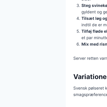
Steg svinek
gyldent og g
Tilsæt løg o
indtil de er m
Tilføj fløde e
et par minutt
Mix med ris
Server retten var
Variatione
Svensk pølseret 
smagspræferencer.