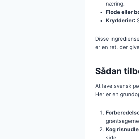
næring.
Fløde eller b
Krydderier
: 
Disse ingrediense
er en ret, der giv
Sådan til
At lave svensk pø
Her er en grundop
Forberedelse
grøntsagerne
Kog risnudl
side.