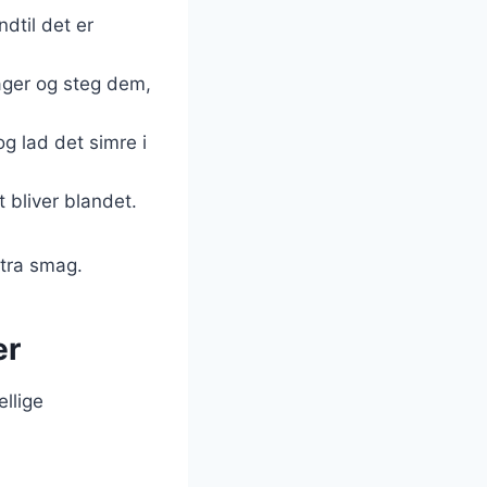
ndtil det er
sager og steg dem,
og lad det simre i
t bliver blandet.
stra smag.
er
llige