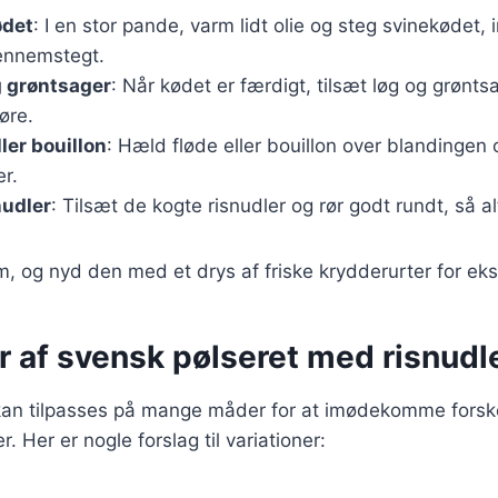
ødet
: I en stor pande, varm lidt olie og steg svinekødet, i
ennemstegt.
g grøntsager
: Når kødet er færdigt, tilsæt løg og grønt
øre.
ller bouillon
: Hæld fløde eller bouillon over blandingen 
er.
nudler
: Tilsæt de kogte risnudler og rør godt rundt, så al
m, og nyd den med et drys af friske krydderurter for ek
r af svensk pølseret med risnudl
kan tilpasses på mange måder for at imødekomme forske
 Her er nogle forslag til variationer: