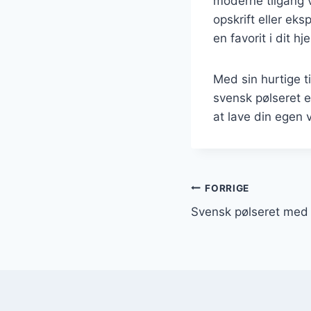
moderne tilgang v
opskrift eller eks
en favorit i dit hj
Med sin hurtige t
svensk pølseret e
at lave din egen 
Indlægsnavi
FORRIGE
Svensk pølseret med