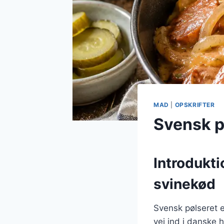
MAD
|
OPSKRIFTER
Svensk p
Introdukti
svinekød
Svensk pølseret e
vej ind i danske 