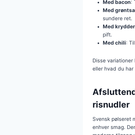
Med bacon
:
Med grøntsa
sundere ret.
Med krydder
pift.
Med chili
: Ti
Disse variationer
eller hvad du har
Afslutten
risnudler
Svensk pølseret m
enhver smag. Den