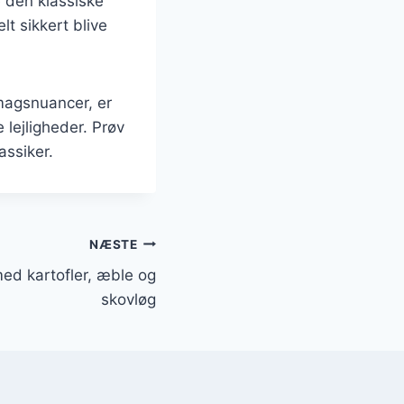
e den klassiske
lt sikkert blive
smagsnuancer, er
 lejligheder. Prøv
assiker.
NÆSTE
ed kartofler, æble og
skovløg