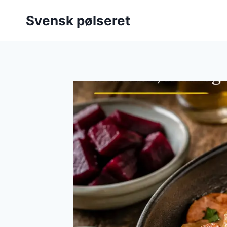
Fortsæt
Svensk pølseret
til
indhold