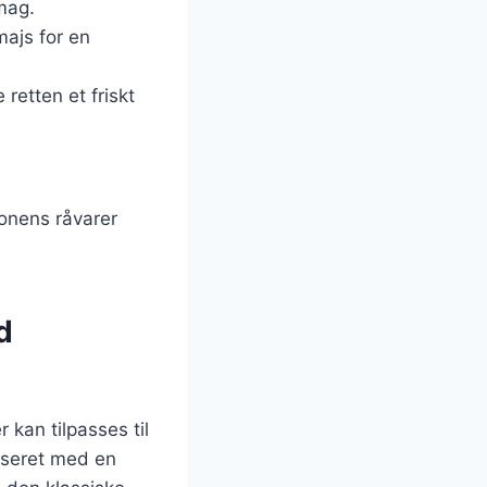
smag.
majs for en
 retten et friskt
sonens råvarer
d
 kan tilpasses til
lseret med en