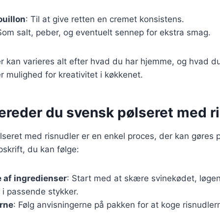
ouillon
: Til at give retten en cremet konsistens.
Som salt, peber, og eventuelt sennep for ekstra smag.
r kan varieres alt efter hvad du har hjemme, og hvad du
er mulighed for kreativitet i køkkenet.
bereder du svensk pølseret med r
lseret med risnudler er en enkel proces, der kan gøres 
skrift, du kan følge:
 af ingredienser
: Start med at skære svinekødet, løge
 i passende stykker.
erne
: Følg anvisningerne på pakken for at koge risnudler