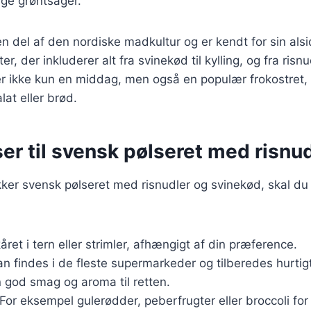
ige grøntsager.
en del af den nordiske madkultur og er kendt for sin als
r, der inkluderer alt fra svinekød til kylling, og fra risnud
r ikke kun en middag, men også en populær frokostret, 
lat eller brød.
er til svensk pølseret med risnu
kker svensk pølseret med risnudler og svinekød, skal d
kåret i tern eller strimler, afhængigt af din præference.
an findes i de fleste supermarkeder og tilberedes hurtig
n god smag og aroma til retten.
 For eksempel gulerødder, peberfrugter eller broccoli for