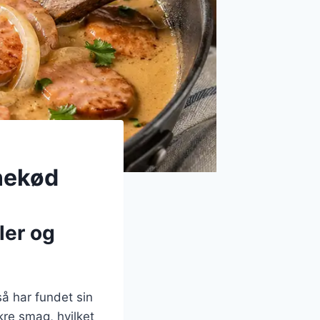
inekød
ler og
å har fundet sin
kre smag, hvilket