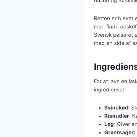
bacon og forskell
Retten er blevet 
man finde opskrifte
Svensk pølseret e
med en side af sa
Ingrediens
For at lave en læ
ingredienser:
Svinekød
: S
Risnudler
: K
Løg
: Giver e
Grøntsager
: