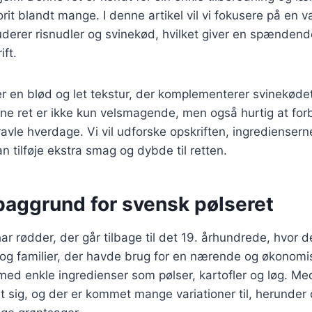
orit blandt mange. I denne artikel vil vi fokusere på en v
luderer risnudler og svinekød, hvilket giver en spændende
ift.
jer en blød og let tekstur, der komplementerer svinekøde
ne ret er ikke kun velsmagende, men også hurtig at forb
travle hverdage. Vi vil udforske opskriften, ingredienser
an tilføje ekstra smag og dybde til retten.
baggrund for svensk pølseret
ar rødder, der går tilbage til det 19. århundrede, hvor 
og familier, der havde brug for en nærende og økonomisk
 med enkle ingredienser som pølser, kartofler og løg. Me
et sig, og der er kommet mange variationer til, herunde