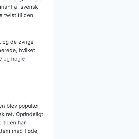
ariant af svensk
 twist til den
t og de øvrige
erede, hvilket
ne og nogle
den blev populær
 ret. Oprindeligt
d tiden har
r dem med fløde,