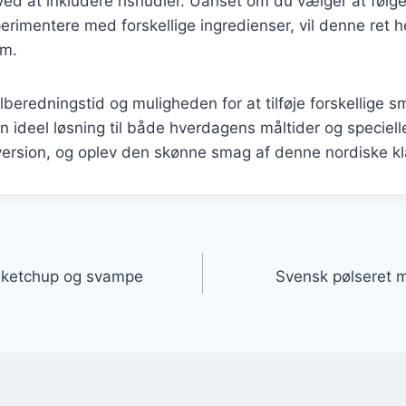
ed at inkludere risnudler. Uanset om du vælger at følg
perimentere med forskellige ingredienser, vil denne ret he
em.
ilberedningstid og muligheden for at tilføje forskellige 
n ideel løsning til både hverdagens måltider og specielle
version, og oplev den skønne smag af denne nordiske kl
gation
 ketchup og svampe
Svensk pølseret m