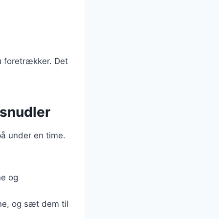
 foretrækker. Det
isnudler
på under en time.
ne og
ne, og sæt dem til