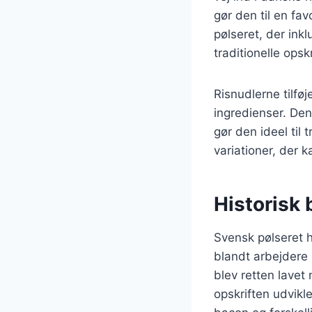
gør den til en fav
pølseret, der ink
traditionelle opskr
Risnudlerne tilfø
ingredienser. Den
gør den ideel til 
variationer, der k
Historisk 
Svensk pølseret h
blandt arbejdere 
blev retten lavet
opskriften udvikl