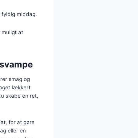
g fyldig middag.
 muligt at
g svampe
erer smag og
noget lækkert
du skabe en ret,
at, for at gøre
ag eller en