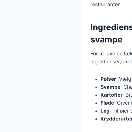
restauranter.
Ingrediens
svampe
For at lave en l
ingredienser, du 
Pølser
: Vælg
Svampe
: Ch
Kartofler
: Br
Fløde
: Giver
Løg
: Tilføje
Krydderurte