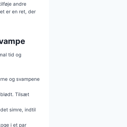
ilføje andre
t er en ret, der
 svampe
mal tid og
lerne og svampene
 blødt. Tilsæt
det simre, indtil
oge i et par