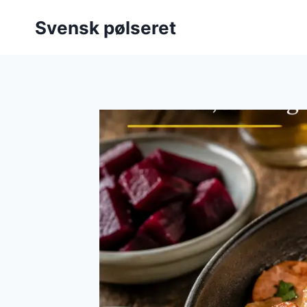
Fortsæt
Svensk pølseret
til
indhold