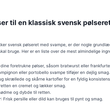
er til en klassisk svensk pølser
ækker svensk pølseret med svampe, er der nogle grundl
skal bruge. Her er en liste over de mest almindelige ingr
 dine foretrukne pølser, såsom bratwurst eller frankfurte
ampignon eller portobello svampe tilføjer en dejlig smag.
ug skrællede og skårne kartofler for en fyldig konsistens
 retten en cremet og lækker smag.
r sødme og dybde til retten.
r
: Frisk persille eller dild kan bruges til pynt og smag.