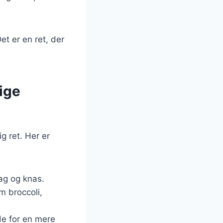
et er en ret, der
ige
g ret. Her er
ag og knas.
m broccoli,
de for en mere