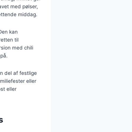
lavet med pølser,
mættende middag.
 Den kan
etten til
sion med chili
 på.
del af festlige
miliefester eller
t eller
s