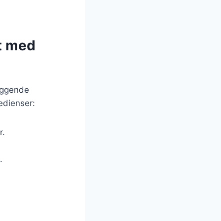
et med
æggende
edienser:
r.
.