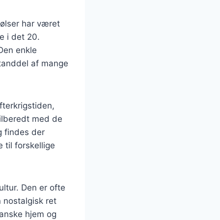
pølser har været
e i det 20.
Den enkle
estanddel af mange
terkrigstiden,
tilberedt med de
g findes der
til forskellige
ltur. Den er ofte
nostalgisk ret
danske hjem og