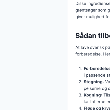
Disse ingrediense
grøntsager som gu
giver mulighed for
Sådan til
At lave svensk p
forberedelse. Her
Forberedelse
i passende st
Stegning
: V
pølserne og s
Kogning
: Ti
kartoflerne e
Fløde og kry