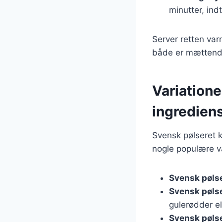
minutter, ind
Server retten var
både er mættende 
Variatione
ingredien
Svensk pølseret k
nogle populære va
Svensk pøls
Svensk pøls
gulerødder el
Svensk pøls