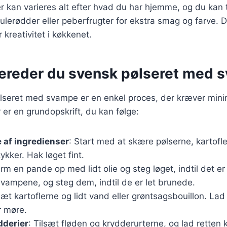
r kan varieres alt efter hvad du har hjemme, og du kan t
lerødder eller peberfrugter for ekstra smag og farve. De
 kreativitet i køkkenet.
bereder du svensk pølseret med
ølseret med svampe er en enkel proces, der kræver mini
 er en grundopskrift, du kan følge:
 af ingredienser
: Start med at skære pølserne, kartof
ykker. Hak løget fint.
arm en pande op med lidt olie og steg løget, indtil det er
vampene, og steg dem, indtil de er let brunede.
lsæt kartoflerne og lidt vand eller grøntsagsbouillon. Lad 
r møre.
dderier
: Tilsæt fløden og krydderurterne, og lad retten k