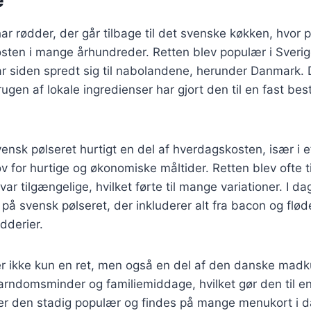
e
ar rødder, der går tilbage til det svenske køkken, hvor 
kosten i mange århundreder. Retten blev populær i Sverig
r siden spredt sig til nabolandene, herunder Danmark. 
rugen af lokale ingredienser har gjort den til en fast b
ensk pølseret hurtigt en del af hverdagskosten, især i ef
v for hurtige og økonomiske måltider. Retten blev ofte 
var tilgængelige, hvilket førte til mange variationer. I da
r på svensk pølseret, der inkluderer alt fra bacon og fløde 
dderier.
r ikke kun en ret, men også en del af den danske madku
ndomsminder og familiemiddage, hvilket gør den til en 
 er den stadig populær og findes på mange menukort i 