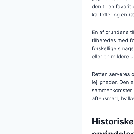
den til en favori
kartofler og en r
En af grundene ti
tilberedes med for
forskellige smag
eller en mildere 
Retten serveres 
lejligheder. Den er
sammenkomster med
aftensmad, hvilket
Historisk