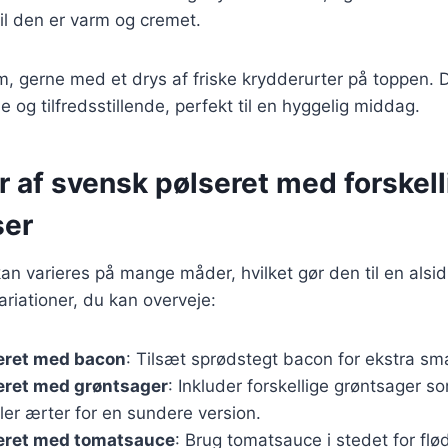
til den er varm og cremet.
m, gerne med et drys af friske krydderurter på toppen. D
og tilfredsstillende, perfekt til en hyggelig middag.
r af svensk pølseret med forskell
ser
an varieres på mange måder, hvilket gør den til en alsidi
riationer, du kan overveje:
eret med bacon
: Tilsæt sprødstegt bacon for ekstra sm
eret med grøntsager
: Inkluder forskellige grøntsager so
ler ærter for en sundere version.
eret med tomatsauce
: Brug tomatsauce i stedet for flø