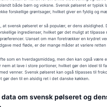
t blandt både børn og voksne. Svensk pølseret er typisk 
ække forskellige grøntsager, hvilket giver en fyldig og 
l, at svensk pølseret er så populær, er dens alsidighed.
skellige ingredienser, hvilket gør det muligt at tilpasse r
spræferencer. Uanset om man foretrækker en krydret ver
udgave med fløde, er der mange måder at variere retten
ofte som en hverdagsmiddag, men den kan også være en 
 nem at lave i store portioner, hvilket gør den ideel til fa
 venner. Svensk pølseret kan også tilpasses til frokos
 gør den til en alsidig ret i det danske køkken.
e data om svensk pølseret og den