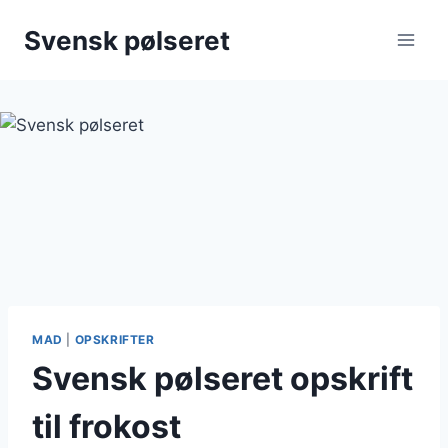
Fortsæt
Svensk pølseret
til
indhold
MAD
|
OPSKRIFTER
Svensk pølseret opskrift
til frokost