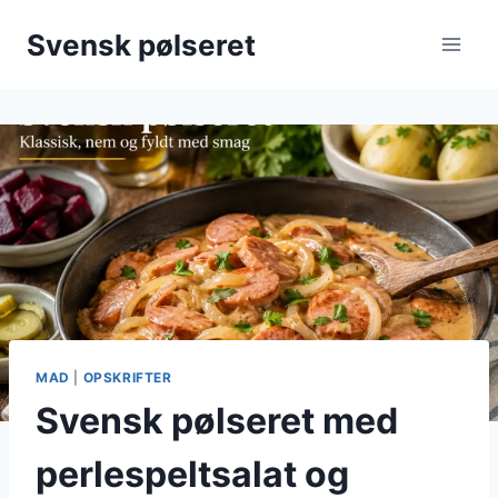
Fortsæt
Svensk pølseret
til
indhold
MAD
|
OPSKRIFTER
Svensk pølseret med
perlespeltsalat og