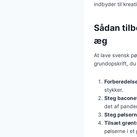
indbyder til kreat
Sådan til
æg
At lave svensk pø
grundopskrift, du
Forberedelse
stykker.
Steg bacone
det af panden
Steg pølser
Tilsæt grøn
pølserne i et 