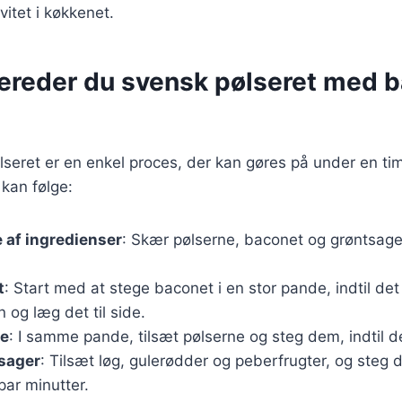
ivitet i køkkenet.
bereder du svensk pølseret med 
lseret er en enkel proces, der kan gøres på under en ti
 kan følge:
 af ingredienser
: Skær pølserne, baconet og grøntsag
t
: Start med at stege baconet i en stor pande, indtil det
 og læg det til side.
ne
: I samme pande, tilsæt pølserne og steg dem, indtil de
tsager
: Tilsæt løg, gulerødder og peberfrugter, og st
par minutter.