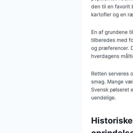
den til en favori
kartofler og en r
En af grundene ti
tilberedes med for
og præferencer. De
hverdagens måltid
Retten serveres o
smag. Mange vælg
Svensk pølseret e
uendelige.
Historisk