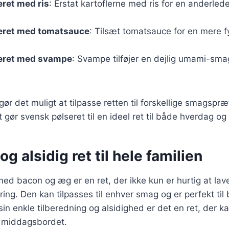
ret med ris
: Erstat kartoflerne med ris for en anderled
eret med tomatsauce
: Tilsæt tomatsauce for en mere f
eret med svampe
: Svampe tilføjer en dejlig umami-sm
.
gør det muligt at tilpasse retten til forskellige smagspr
 gør svensk pølseret til en ideel ret til både hverdag og 
g alsidig ret til hele familien
ed bacon og æg er en ret, der ikke kun er hurtig at lav
g. Den kan tilpasses til enhver smag og er perfekt til
n enkle tilberedning og alsidighed er det en ret, der ka
middagsbordet.