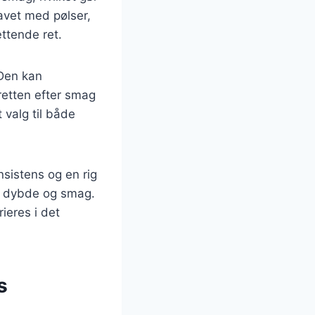
lavet med pølser,
ættende ret.
 Den kan
 retten efter smag
 valg til både
nsistens og en rig
ra dybde og smag.
ieres i det
s