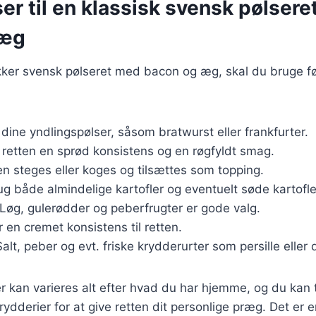
er til en klassisk svensk pølser
 æg
ækker svensk pølseret med bacon og æg, skal du bruge f
 dine yndlingspølser, såsom bratwurst eller frankfurter.
r retten en sprød konsistens og en røgfyldt smag.
en steges eller koges og tilsættes som topping.
ug både almindelige kartofler og eventuelt søde kartofler
 Løg, gulerødder og peberfrugter er gode valg.
er en cremet konsistens til retten.
Salt, peber og evt. friske krydderurter som persille eller d
r kan varieres alt efter hvad du har hjemme, og du kan t
rydderier for at give retten dit personlige præg. Det er e