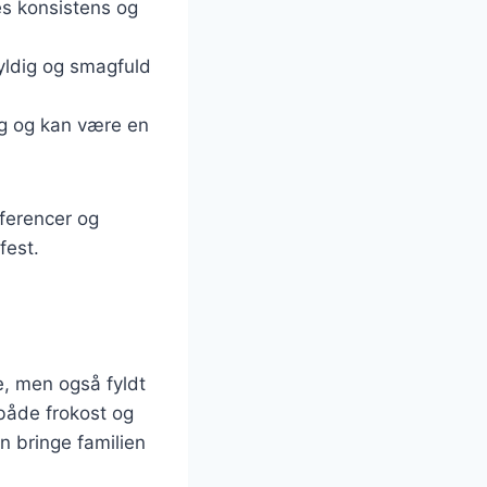
es konsistens og
yldig og smagfuld
ag og kan være en
æferencer og
fest.
e, men også fyldt
 både frokost og
n bringe familien