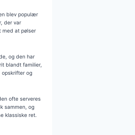
den blev populær
, der var
kt med at pølser
ede, og den har
t blandt familier,
 opskrifter og
den ofte serveres
folk sammen, og
e klassiske ret.