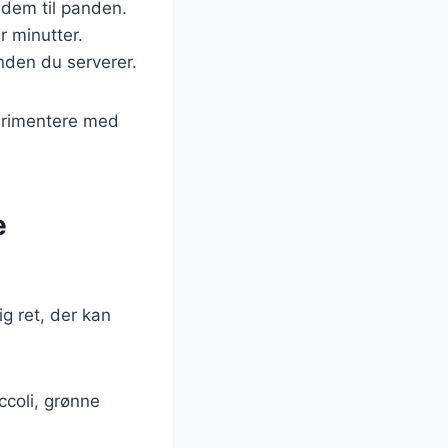
t dem til panden.
r minutter.
nden du serverer.
perimentere med
e
g ret, der kan
ccoli, grønne