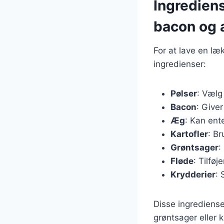
Ingrediens
bacon og
For at lave en l
ingredienser:
Pølser
: Vælg
Bacon
: Give
Æg
: Kan ent
Kartofler
: Br
Grøntsager
:
Fløde
: Tilføj
Krydderier
: 
Disse ingrediense
grøntsager eller k