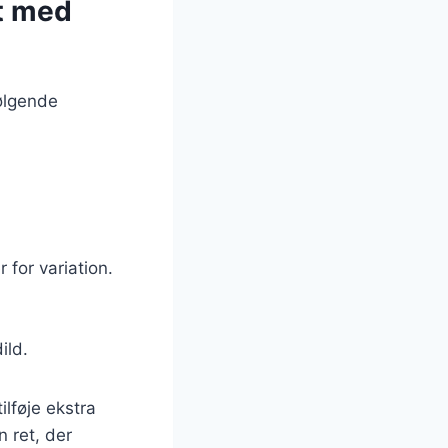
et med
ølgende
 for variation.
ild.
ilføje ekstra
n ret, der