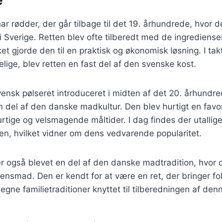
e
ar rødder, der går tilbage til det 19. århundrede, hvor 
i Sverige. Retten blev ofte tilberedt med de ingredienser
ket gjorde den til en praktisk og økonomisk løsning. I ta
lige, blev retten en fast del af den svenske kost.
ensk pølseret introduceret i midten af det 20. århundr
 del af den danske madkultur. Den blev hurtigt en favori
urtige og velsmagende måltider. I dag findes der utallige
tten, hvilket vidner om dens vedvarende popularitet.
r også blevet en del af den danske madtradition, hvor 
 aftensmad. Den er kendt for at være en ret, der bringer 
gne familietraditioner knyttet til tilberedningen af denn