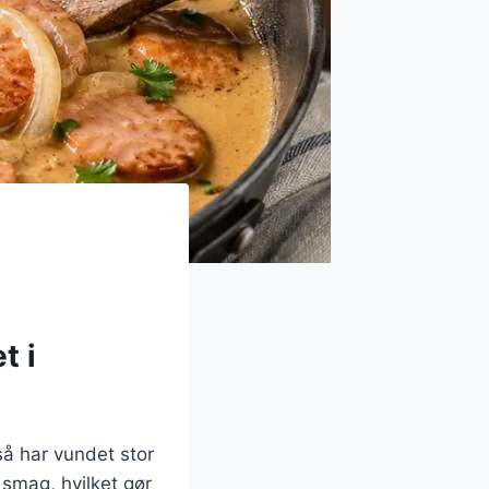
t i
så har vundet stor
 smag, hvilket gør