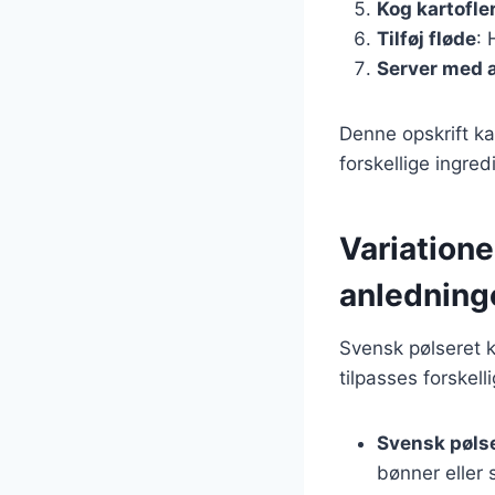
Kog kartofle
Tilføj fløde
: 
Server med
Denne opskrift k
forskellige ingred
Variatione
anledning
Svensk pølseret k
tilpasses forskel
Svensk pøls
bønner eller 