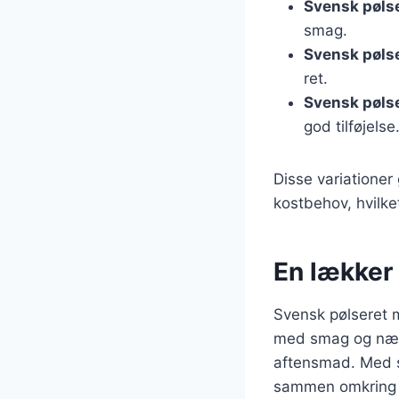
Svensk pølse
smag.
Svensk pøls
ret.
Svensk pøls
god tilføjelse
Disse variationer 
kostbehov, hvilket
En lækker o
Svensk pølseret m
med smag og nærin
aftensmad. Med si
sammen omkring 