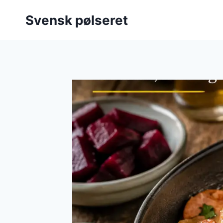
Fortsæt
Svensk pølseret
til
indhold