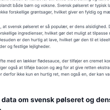
t blandt både børn og voksne. Svensk pølseret er typisk 
ække forskellige grøntsager, hvilket giver en fyldig og m
l, at svensk pølseret er så populær, er dens alsidighed.
skellige ingredienser, hvilket gør det muligt at tilpasse
suden er den hurtig at lave, hvilket gør den til et ideelt
er og festlige lejligheder.
fte med en lækker flødesauce, der tilføjer en cremet ko
er også at tilføje bacon og æg for at give retten ekst
r derfor ikke kun en hurtig ret, men også en, der kan var
e data om svensk pølseret og den