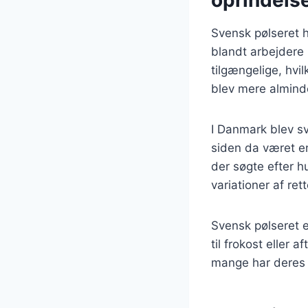
oprindels
Svensk pølseret h
blandt arbejdere 
tilgængelige, hvil
blev mere alminde
I Danmark blev sv
siden da været en
der søgte efter h
variationer af re
Svensk pølseret e
til frokost eller
mange har deres e