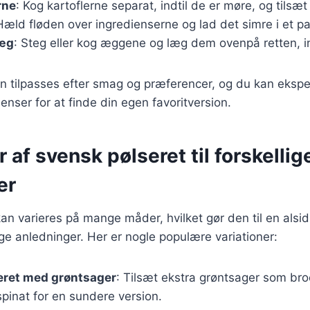
rne
: Kog kartoflerne separat, indtil de er møre, og tilsæ
Hæld fløden over ingredienserne og lad det simre i et pa
 æg
: Steg eller kog æggene og læg dem ovenpå retten, i
an tilpasses efter smag og præferencer, og du kan eks
ienser for at finde din egen favoritversion.
r af svensk pølseret til forskellig
er
an varieres på mange måder, hvilket gør den til en alsidi
lige anledninger. Her er nogle populære variationer:
eret med grøntsager
: Tilsæt ekstra grøntsager som bro
spinat for en sundere version.