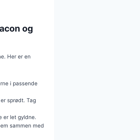
bacon og
me. Her er en
erne i passende
 er sprødt. Tag
 er let gyldne.
eg dem sammen med