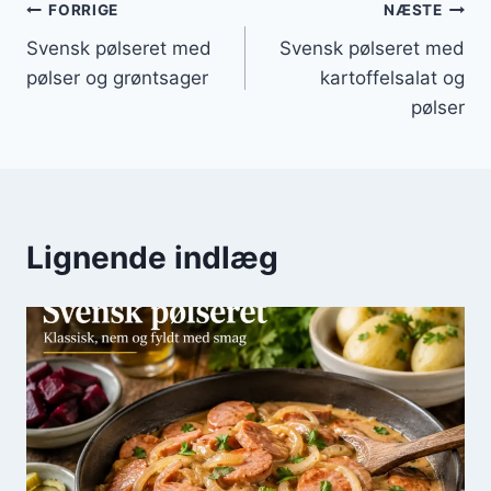
Indlægsnavigation
FORRIGE
NÆSTE
Svensk pølseret med
Svensk pølseret med
pølser og grøntsager
kartoffelsalat og
pølser
Lignende indlæg