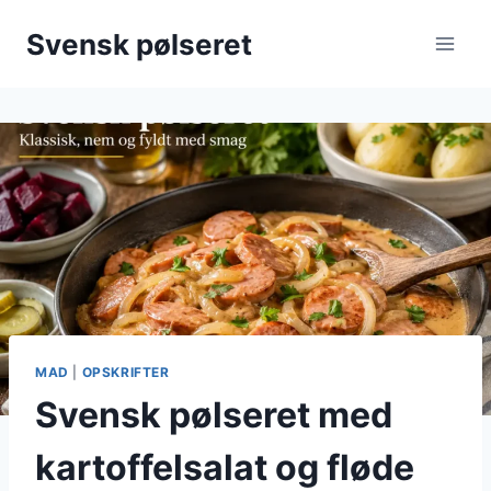
Fortsæt
Svensk pølseret
til
indhold
MAD
|
OPSKRIFTER
Svensk pølseret med
kartoffelsalat og fløde