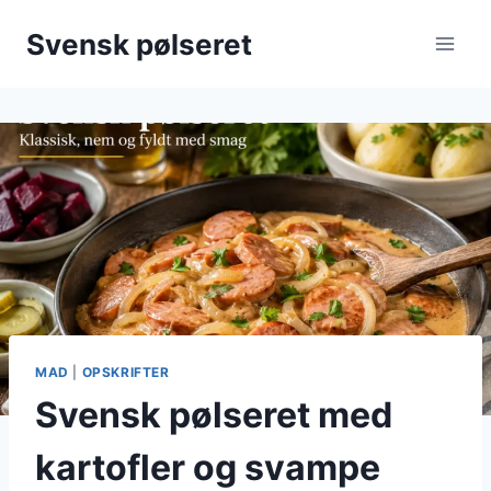
Fortsæt
Svensk pølseret
til
indhold
MAD
|
OPSKRIFTER
Svensk pølseret med
kartofler og svampe